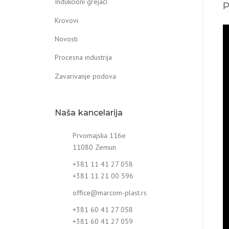
Indukcioni grejači
P
Krovovi
Novosti
Procesna industrija
Zavarivanje podova
Naša kancelarija
Prvomajska 116e
11080 Zemun
+381 11 41 27 058
+381 11 21 00 596
office@marcom-plast.rs
+381 60 41 27 058
+381 60 41 27 059