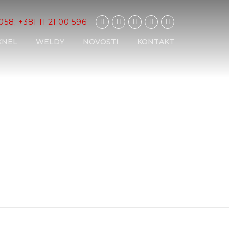
 058; +381 11 21 00 596
KNEL
WELDY
NOVOSTI
KONTAKT