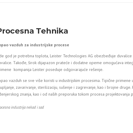
Procesna Tehnika
opao vazduh za industrijske procese
de god je potrebna toplota, Leister Technologies AG obezbeđuje duvalice t
uvalice. Takođe, širok dijapazon prateće i dodatne opeme omogućava integ
rimene kompanija Leister poseduje odgovarajuće rešenje.
pao vazduh se sve više koristi u industrijskim procesima. Tipične primene ukl
upljanje, zavarivanje, sterilizaciju, sušenje i zagrevanje, kao i brojne druge
nženjerskog znanja, kao i od naših preporuka tokom procesa projektovanja
ocesna industrija nekad i sad