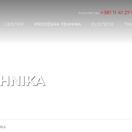
+381 11 41 27
Pozovite nas
LEISTER
PROCESNA TEHNIKA
ELISTECH
TE
HNIKA
IKA