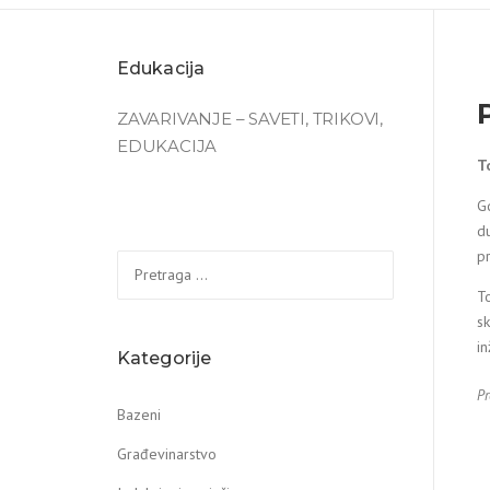
Edukacija
ZAVARIVANJE – SAVETI, TRIKOVI,
EDUKACIJA
T
G
d
p
Pretraga
za:
To
sk
i
Kategorije
Pr
Bazeni
Građevinarstvo