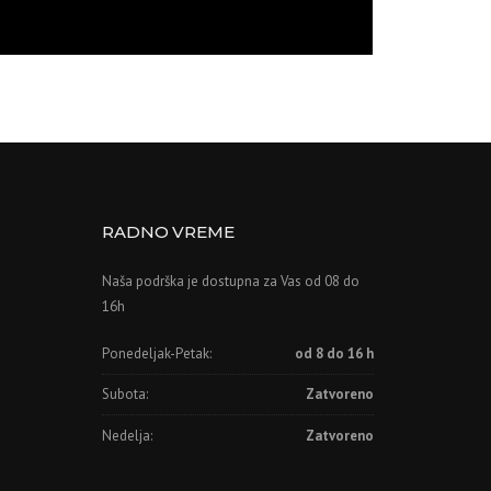
RADNO VREME
Naša podrška je dostupna za Vas od 08 do
16h
Ponedeljak-Petak:
od 8 do 16 h
Subota:
Zatvoreno
Nedelja:
Zatvoreno