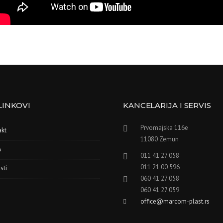
LINKOVI
KANCELARIJA I SERVIS
Prvomajska 116e
akt
11080 Zemun
s
011 41 27 058
011 21 00 596
sti
060 41 27 058
060 41 27 059
office@marcom-plast.rs