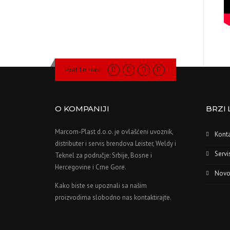
Pratite nas:
O KOMPANIJI
BRZI 
Marcom-Plast d.o.o. je ovlašćeni uvoznik,
Kont
distributer i servis brendova Leister, Weldy i
Servi
Teknel za područje: Srbije, Bosne i
Hercegovine i Crne Gore.
Novo
Kako biste se upoznali sa našim
proizvodima slobodno nas kontaktirajte.