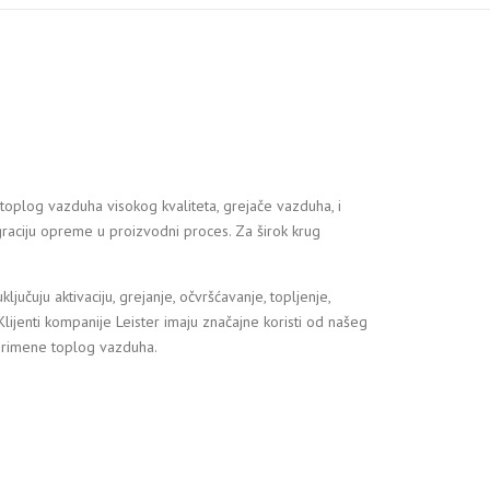
oplog vazduha visokog kvaliteta, grejače vazduha, i
raciju opreme u proizvodni proces. Za širok krug
jučuju aktivaciju, grejanje, očvršćavanje, topljenje,
. Klijenti kompanije Leister imaju značajne koristi od našeg
 primene toplog vazduha.