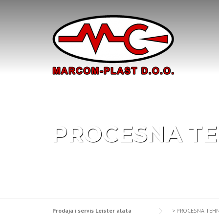
Skip
to
content
PROCESNA TE
Prodaja i servis Leister alata
>
PROCESNA TEHN