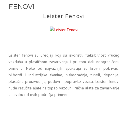
FENOVI
Leister Fenovi
Leister fenovi su uredjaji koji su iskoristili fleksibilnost vrućeg
vazduha u plastičnom zavarivanju i pri tom dali neograničenu
primenu. Neke od najvažnijih aplikacija su krovni pokrivači,
bilbordi i industrijske tkanine, niskogradnja, tuneli, deponije,
plastična proizvodnja, podovi i popravke vozila. Leister fenovi
nude različite alate na topao vazduh i ručne alate za zavarivanje
za svaku od ovih područja primene.