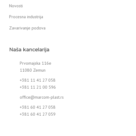
Novosti
Procesna industrija
Zavarivanje podova
Naša kancelarija
Prvomajska 116e
11080 Zemun
+381 11 41 27 058
+381 11 21 00 596
office@marcom-plast.rs
+381 60 41 27 058
+381 60 41 27 059