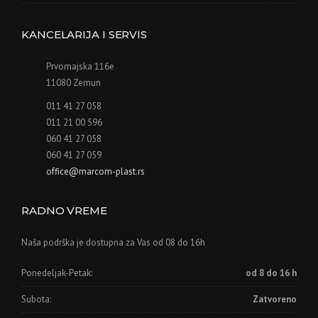
KANCELARIJA I SERVIS
Prvomajska 116e
11080 Zemun
011 41 27 058
011 21 00 596
060 41 27 058
060 41 27 059
office@marcom-plast.rs
RADNO VREME
Naša podrška je dostupna za Vas od 08 do 16h
Ponedeljak-Petak:
od 8 do 16 h
Subota:
Zatvoreno