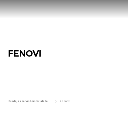
Skip
to
content
FENOVI
Prodaja i servis Leister alata
>
Fenovi