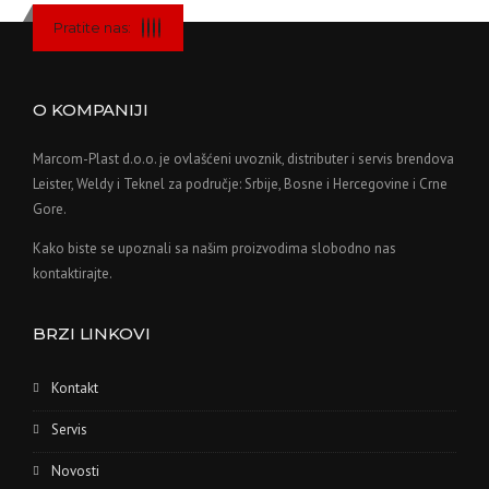
Pratite nas:
O KOMPANIJI
Marcom-Plast d.o.o. je ovlašćeni uvoznik, distributer i servis brendova
Leister, Weldy i Teknel za područje: Srbije, Bosne i Hercegovine i Crne
Gore.
Kako biste se upoznali sa našim proizvodima slobodno nas
kontaktirajte.
BRZI LINKOVI
Kontakt
Servis
Novosti