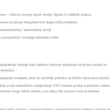
– Otkriva curenja ispod zemlje, šljunka ili zaštitnih slojeva
rano praćenje integriteta kod dugoročnih projekata
oluautomatskoj i automatskoj verziji
m preciznošću i smanjuje ekološke rizike
jisplativije rešenje koje zahteva redovne inspekcije na terenu podaci se
tehničara.
ljanje podataka, čime se eliminiše potreba za čestim dolascima tehničar
koje pruža neprekidno nadgledanje 24/7, trenutni pristup podacima i auton
promene mogu otkriti odmah, a ne nakon što izazovu veće probleme.
ću eFix sistema — najpouzdanijeg i najuniverzalnijeg rešenja za trajnu de