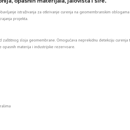
ija, opasnih materijala, jalovišta i šire.
obavljanje istraživanja za otkrivanje curenja na geomembranskim oblogama
rajanja projekta.
spod zaštitnog sloja geomembrane. Omogućava neprekidnu detekciju curenja t
opasnih materija i industrijske rezervoare.
eralima