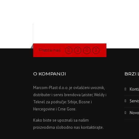
Pratite nas:
O KOMPANIJI
BRZI 
Marcom-Plast d.o.o. je ovlašćeni uvoznik,
Kont
distributer i servis brendova Leister, Weldy i
Servi
Teknel za područje: Srbije, Bosne i
Hercegovine i Crne Gore.
Novo
Kako biste se upoznali sa našim
proizvodima slobodno nas kontaktirajte.