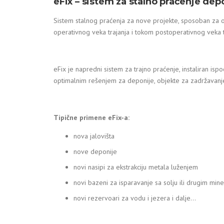
eFix – sistem za stalno praćenje depon
Sistem stalnog praćenja za nove projekte, sposoban za 
operativnog veka trajanja i tokom postoperativnog veka t
eFix je napredni sistem za trajno praćenje, instaliran i
optimalnim rešenjem za deponije, objekte za zadržavanje 
Tipične primene eFix-a:
nova jalovišta
nove deponije
novi nasipi za ekstrakciju metala luženjem
novi bazeni za isparavanje sa solju ili drugim min
novi rezervoari za vodu i jezera i dalje…