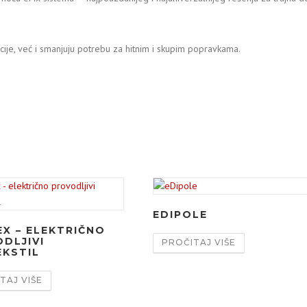
je, već i smanjuju potrebu za hitnim i skupim popravkama.
EDIPOLE
EX – ELEKTRIČNO
DLJIVI
PROČITAJ VIŠE
KSTIL
TAJ VIŠE