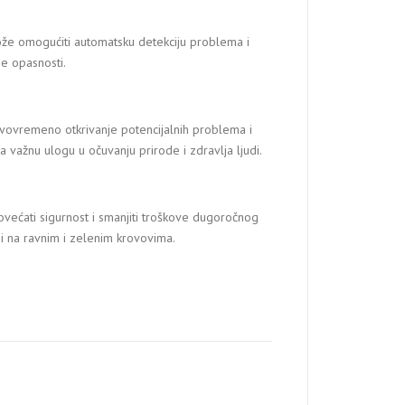
že omogućiti automatsku detekciju problema i
e opasnosti.
avovremeno otkrivanje potencijalnih problema i
a važnu ulogu u očuvanju prirode i zdravlja ljudi.
ećati sigurnost i smanjiti troškove dugoročnog
i na ravnim i zelenim krovovima.