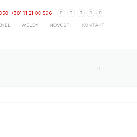
 058; +381 11 21 00 596
KNEL
WELDY
NOVOSTI
KONTAKT