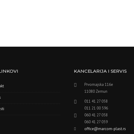
LINKOVI
KANCELARIJA I SERVIS
Prvomajska 116e
akt
11080 Zemun
s
011 41 27 058
011 21 00 596
sti
060 41 27 058
060 41 27 059
office@marcom-plast.rs