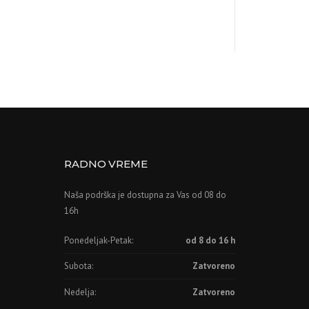
RADNO VREME
Naša podrška je dostupna za Vas od 08 do
16h
Ponedeljak-Petak:
od 8 do 16 h
Subota:
Zatvoreno
Nedelja:
Zatvoreno