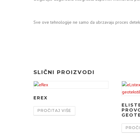
Sve ove tehnologije ne samo da ubrzavaju proces detekci
SLIČNI PROIZVODI
EREX
ELIST
PROVO
PROČITAJ VIŠE
GEOTE
PROČI