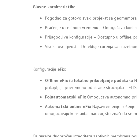
Glavne karakteristike
Pogodno za gotovo svaki projekat sa geomembranom 
Praćenje u realnom vremenu – Omogućava kontinui
Prilagodljive konfiguracije – Dostupno u offline, p
Visoka osetljivost – Detektuje curenja sa izuzetno
Konfiguracije eFix:
Offline eFix
ili
lokalno
prikupljanje
podataka
Na
prikupljaju povremeno od strane stručnjaka – ELIS 
Poluautomatski eFix
Omogućava autonomno prikup
Automatski
online
eFix
Najsavremenije rešenje 
omogućavaju konstantan nadzor, što znači da se 
Osigurajte dugoročnu integritetu zaptivnih membrana pomo