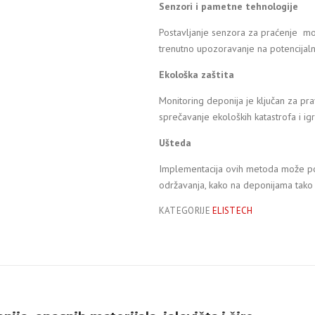
Senzori
i
pametne
tehnologije
Postavljanje senzora za praćenje mo
trenutno upozoravanje na potencijaln
Ekološka
zaštita
Monitoring deponija je ključan za pr
sprečavanje ekoloških katastrofa i igr
Ušteda
Implementacija ovih metoda može pov
održavanja, kako na deponijama tako 
KATEGORIJE
ELISTECH