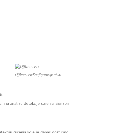
Offline eFixKonfiguracije eFix:
a.
omnu analizu detekcije curenja. Senzori
tekciju curenja koje je danas dostupno.