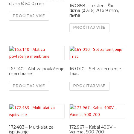
dizna Ø 50.0 mm
160.858 – Leister – Šlic
dizna (ø 31.5) 20 x 9 mm,
ravna
PROČITAJ VIŠE
PROČITAJ VIŠE
163.140 – Alat za povlačenje
169.010 – Set za lemljenje –
membrane
Triac
PROČITAJ VIŠE
PROČITAJ VIŠE
172.483 – Multi-alat za
172.967 – Kabal 400V –
ispitivanje
Varimat 500-700