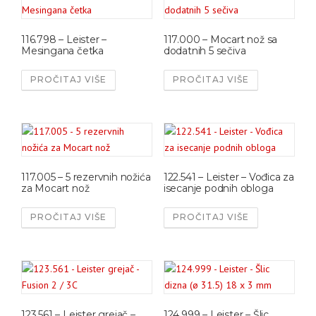
116.798 – Leister –
117.000 – Mocart nož sa
Mesingana četka
dodatnih 5 sečiva
PROČITAJ VIŠE
PROČITAJ VIŠE
117.005 – 5 rezervnih nožića
122.541 – Leister – Vođica za
za Mocart nož
isecanje podnih obloga
PROČITAJ VIŠE
PROČITAJ VIŠE
123.561 – Leister grejač –
124.999 – Leister – Šlic