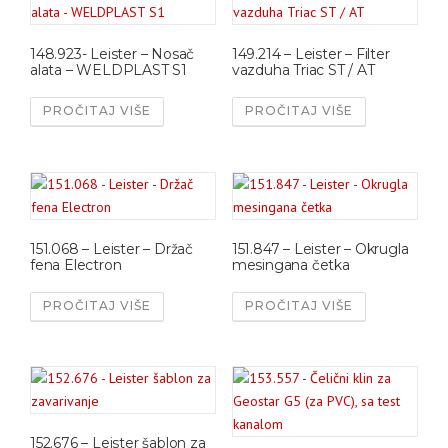
148.923- Leister – Nosač
149.214 – Leister – Filter
alata – WELDPLAST S1
vazduha Triac ST / AT
PROČITAJ VIŠE
PROČITAJ VIŠE
151.068 – Leister – Držač
151.847 – Leister – Okrugla
fena Electron
mesingana četka
PROČITAJ VIŠE
PROČITAJ VIŠE
152.676 – Leister šablon za