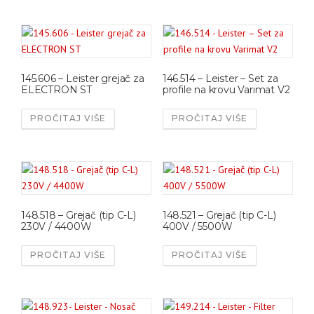
145.606 – Leister grejač za
146.514 – Leister – Set za
ELECTRON ST
profile na krovu Varimat V2
PROČITAJ VIŠE
PROČITAJ VIŠE
148.518 – Grejač (tip C-L)
148.521 – Grejač (tip C-L)
230V / 4400W
400V / 5500W
PROČITAJ VIŠE
PROČITAJ VIŠE