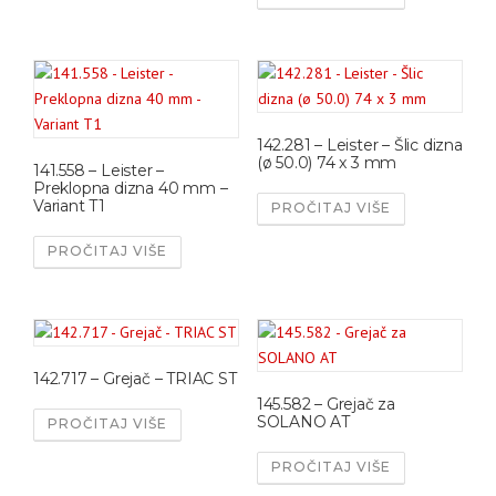
142.281 – Leister – Šlic dizna
(ø 50.0) 74 x 3 mm
141.558 – Leister –
Preklopna dizna 40 mm –
Variant T1
PROČITAJ VIŠE
PROČITAJ VIŠE
142.717 – Grejač – TRIAC ST
145.582 – Grejač za
SOLANO AT
PROČITAJ VIŠE
PROČITAJ VIŠE