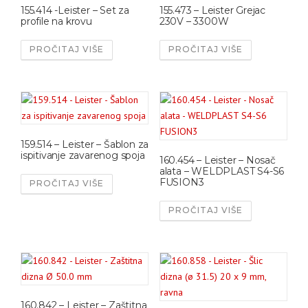
155.414 -Leister – Set za
155.473 – Leister Grejac
profile na krovu
230V – 3300W
PROČITAJ VIŠE
PROČITAJ VIŠE
159.514 – Leister – Šablon za
ispitivanje zavarenog spoja
160.454 – Leister – Nosač
alata – WELDPLAST S4-S6
FUSION3
PROČITAJ VIŠE
PROČITAJ VIŠE
160.842 – Leister – Zaštitna