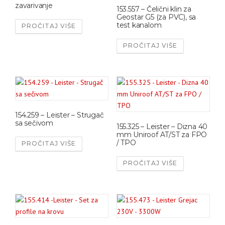
zavarivanje
153.557 – Čelični klin za
Geostar G5 (za PVC), sa
test kanalom
PROČITAJ VIŠE
PROČITAJ VIŠE
154.259 – Leister – Strugač
sa sečivom
155.325 – Leister – Dizna 40
mm Uniroof AT/ST za FPO
/ TPO
PROČITAJ VIŠE
PROČITAJ VIŠE