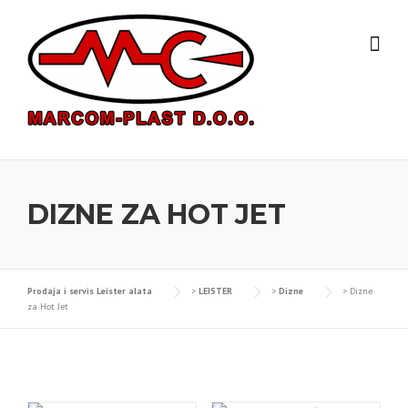
Skip
to
content
DIZNE ZA HOT JET
Prodaja i servis Leister alata
>
LEISTER
>
Dizne
>
Dizne
za Hot Jet