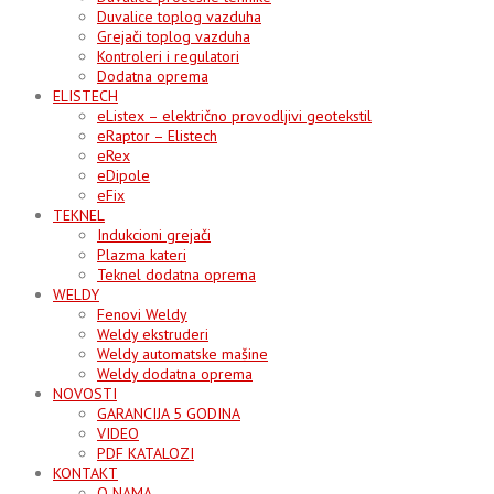
Duvalice toplog vazduha
Grejači toplog vazduha
Kontroleri i regulatori
Dodatna oprema
ELISTECH
eListex – električno provodljivi geotekstil
eRaptor – Elistech
eRex
eDipole
eFix
TEKNEL
Indukcioni grejači
Plazma kateri
Teknel dodatna oprema
WELDY
Fenovi Weldy
Weldy ekstruderi
Weldy automatske mašine
Weldy dodatna oprema
NOVOSTI
GARANCIJA 5 GODINA
VIDEO
PDF KATALOZI
KONTAKT
O NAMA