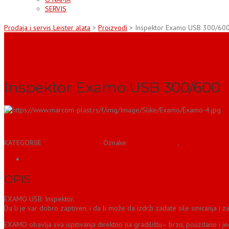
SERVIS
Prodaja i servis Leister alata
>
Proizvodi
>
Inspektor Examo USB 300/60
Inspektor Examo USB 300/600
KATEGORIJE
GRAĐEVINARSTVO
Oznake:
maksimalne sile
,
podešavanje brz
OPIS
OPIS
EXAMO USB: Inspektor.
Da li je var dobro zaptiven, i da li može da izdrži zadate sile smicanja i z
EXAMO obavlja sva ispitivanja direktno na gradilištu– brzo, pouzdano i j