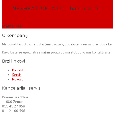
NEXHEAT 300 A-LP – baterijski fen
PROČITAJ VIŠE
Pratite nas:
O kompaniji
Marcom-Plast d.o.o. je ovlašćeni uvoznik, distributer i servis brendova Le
Kako biste se upoznali sa našim proizvodima slobodno nas kontaktirajte.
Brzi linkovi
Kontakt
Servis
Novosti
Kancelarija i servis
Prvomajska 116e
11080 Zemun
011 41 27 058
011 21 00 596