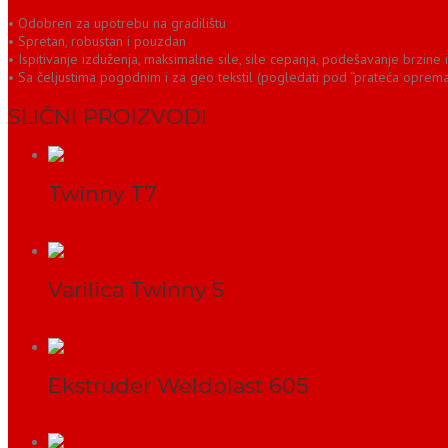
• Odobren za upotrebu na gradilištu
• Spretan, robustan i pouzdan
• Ispitivanje izduženja, maksimalne sile, sile cepanja, podešavanje brzine i
• Sa čeljustima pogodnim i za geo tekstil (pogledati pod “prateća oprema
SLIČNI PROIZVODI
Twinny T7
PROČITAJ VIŠE
Varilica Twinny S
PROČITAJ VIŠE
Ekstruder Weldplast 605
PROČITAJ VIŠE