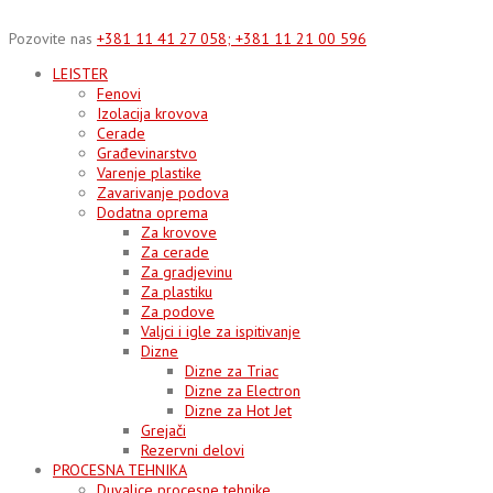
Skip
to
Pozovite nas
+381 11 41 27 058; +381 11 21 00 596
content
LEISTER
Fenovi
Izolacija krovova
Cerade
Građevinarstvo
Varenje plastike
Zavarivanje podova
Dodatna oprema
Za krovove
Za cerade
Za gradjevinu
Za plastiku
Za podove
Valjci i igle za ispitivanje
Dizne
Dizne za Triac
Dizne za Electron
Dizne za Hot Jet
Grejači
Rezervni delovi
PROCESNA TEHNIKA
Duvalice procesne tehnike