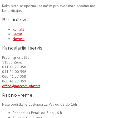
Kako biste se upoznali sa našim proizvodima slobodno nas
kontaktirajte.
Brzi linkovi
Kontakt
Servis
Novosti
Kancelarija i servis
Prvomajska 116e
11080 Zemun
011 41 27 058
011 21 00 596
060 41 27 058
060 41 27 059
office@marcom-plast.rs
Radno vreme
Naša podrška je dostupna za Vas od 08 do 16h
Ponedeljak-Petak:
od 8 do 16 h
Subota:
Zatvoreno