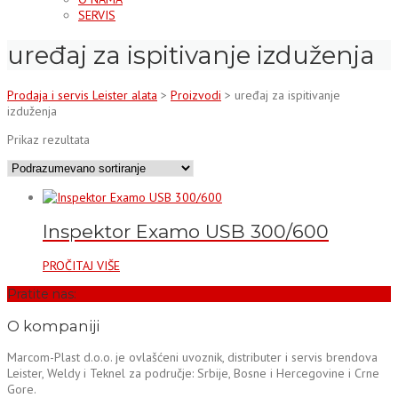
SERVIS
uređaj za ispitivanje izduženja
Prodaja i servis Leister alata
>
Proizvodi
>
uređaj za ispitivanje
izduženja
Prikaz rezultata
Inspektor Examo USB 300/600
PROČITAJ VIŠE
Pratite nas:
O kompaniji
Marcom-Plast d.o.o. je ovlašćeni uvoznik, distributer i servis brendova
Leister, Weldy i Teknel za područje: Srbije, Bosne i Hercegovine i Crne
Gore.