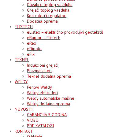
Duvalice toplog vazduha
Grejači toplog vazduha
Kontroleri i regulatori
Dodatna oprema
ELISTECH
eListex – električno provodljivi geotekstil
eRaptor – Elistech
eRex
eDipole
eFix
TEKNEL
Indukcioni grejači
Plazma kateri
Teknel dodatna oprema
WELDY
Fenovi Weldy
Weldy ekstruderi
Weldy automatske mašine
Weldy dodatna oprema
NOVOSTI
GARANCIJA 5 GODINA
VIDEO
PDF KATALOZI
KONTAKT
O NAMA