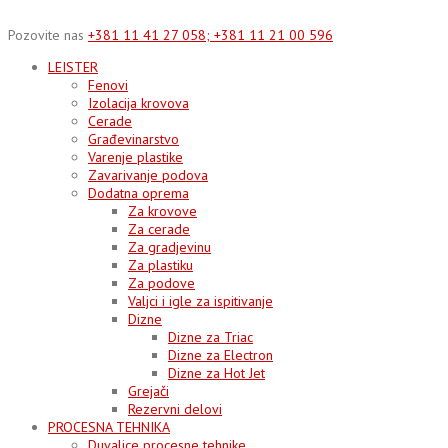
Skip
to
Pozovite nas
+381 11 41 27 058; +381 11 21 00 596
content
LEISTER
Fenovi
Izolacija krovova
Cerade
Građevinarstvo
Varenje plastike
Zavarivanje podova
Dodatna oprema
Za krovove
Za cerade
Za gradjevinu
Za plastiku
Za podove
Valjci i igle za ispitivanje
Dizne
Dizne za Triac
Dizne za Electron
Dizne za Hot Jet
Grejači
Rezervni delovi
PROCESNA TEHNIKA
Duvalice procesne tehnike