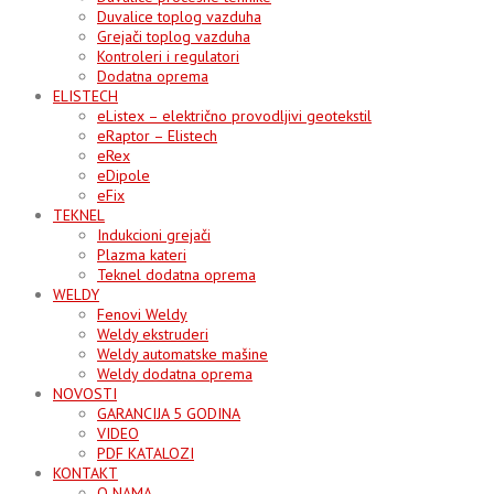
Duvalice toplog vazduha
Grejači toplog vazduha
Kontroleri i regulatori
Dodatna oprema
ELISTECH
eListex – električno provodljivi geotekstil
eRaptor – Elistech
eRex
eDipole
eFix
TEKNEL
Indukcioni grejači
Plazma kateri
Teknel dodatna oprema
WELDY
Fenovi Weldy
Weldy ekstruderi
Weldy automatske mašine
Weldy dodatna oprema
NOVOSTI
GARANCIJA 5 GODINA
VIDEO
PDF KATALOZI
KONTAKT
O NAMA