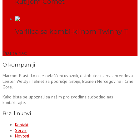
kutijom Comet
PROČITAJ VIŠE
Varilica sa kombi-klinom Twinny T
PROČITAJ VIŠE
Pratite nas:
O kompaniji
Marcom-Plast d.o.o. je ovlašćeni uvoznik, distributer i servis brendova
Leister, Weldy i Teknel za područje: Srbije, Bosne i Hercegovine i Crne
Gore.
Kako biste se upoznali sa našim proizvodima slobodno nas
kontaktirajte.
Brzi linkovi
Kontakt
Servis
Novosti