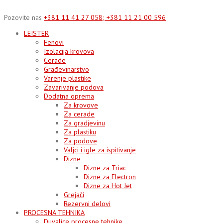
Skip
to
Pozovite nas
+381 11 41 27 058; +381 11 21 00 596
content
LEISTER
Fenovi
Izolacija krovova
Cerade
Građevinarstvo
Varenje plastike
Zavarivanje podova
Dodatna oprema
Za krovove
Za cerade
Za gradjevinu
Za plastiku
Za podove
Valjci i igle za ispitivanje
Dizne
Dizne za Triac
Dizne za Electron
Dizne za Hot Jet
Grejači
Rezervni delovi
PROCESNA TEHNIKA
Duvalice procesne tehnike