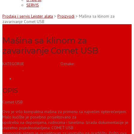
SERVIS
Prodaja i servis Leister alata
>
Proizvodi
>
Mašina sa klinom za
zavarivanje Comet USB
Mašina sa klinom za
zavarivanje Comet USB
KATEGORIJE
GRAĐEVINARSTVO
Oznake:
mašina sa klinom za
zavarivanje
,
mašina za zavarivanje
OPIS
OPIS
Comet USB
Ovo je vrlo kompaktna mašina za primenu sa najvećim opterećenjem.
Malo kućište je posebno projektovano za
upotrebu na deponijama, rudnicima i tunelima. Izrada dokumentacije je
izuzetno pojednostavljena: COMET USB
memorijski sistem je projektovan za upotrebu na gradilištu. Pošto ova