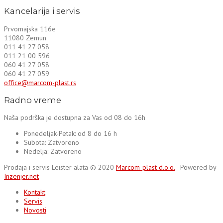
Kancelarija i servis
Prvomajska 116e
11080 Zemun
011 41 27 058
011 21 00 596
060 41 27 058
060 41 27 059
office@marcom-plast.rs
Radno vreme
Naša podrška je dostupna za Vas od 08 do 16h
Ponedeljak-Petak:
od 8 do 16 h
Subota:
Zatvoreno
Nedelja:
Zatvoreno
Prodaja i servis Leister alata © 2020
Marcom-plast d.o.o.
- Powered by
Inzenjer.net
Kontakt
Servis
Novosti