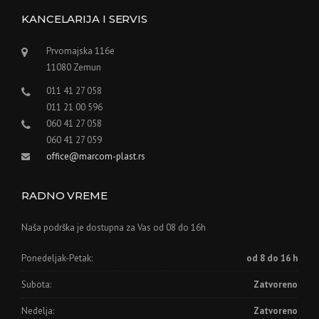
KANCELARIJA I SERVIS
Prvomajska 116e
11080 Zemun
011 41 27 058
011 21 00 596
060 41 27 058
060 41 27 059
office@marcom-plast.rs
RADNO VREME
Naša podrška je dostupna za Vas od 08 do 16h
Ponedeljak-Petak:
od 8 do 16 h
Subota:
Zatvoreno
Nedelja:
Zatvoreno