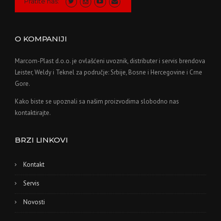
Pratite nas:
O KOMPANIJI
Marcom-Plast d.o.o. je ovlašćeni uvoznik, distributer i servis brendova
Leister, Weldy i Teknel za područje: Srbije, Bosne i Hercegovine i Crne
Gore.
Kako biste se upoznali sa našim proizvodima slobodno nas
kontaktirajte.
BRZI LINKOVI
Kontakt
Servis
Novosti