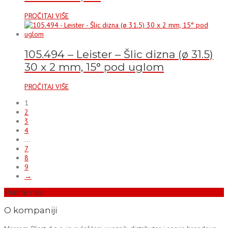
PROČITAJ VIŠE
105.494 – Leister – Šlic dizna (ø 31.5)
30 x 2 mm, 15° pod uglom
PROČITAJ VIŠE
1
2
3
4
…
7
8
9
→
Pratite nas:
O kompaniji