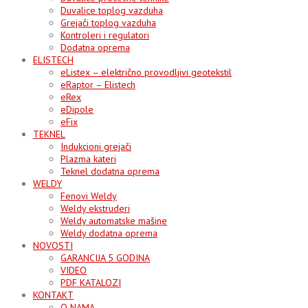
Duvalice toplog vazduha
Grejači toplog vazduha
Kontroleri i regulatori
Dodatna oprema
ELISTECH
eListex – električno provodljivi geotekstil
eRaptor – Elistech
eRex
eDipole
eFix
TEKNEL
Indukcioni grejači
Plazma kateri
Teknel dodatna oprema
WELDY
Fenovi Weldy
Weldy ekstruderi
Weldy automatske mašine
Weldy dodatna oprema
NOVOSTI
GARANCIJA 5 GODINA
VIDEO
PDF KATALOZI
KONTAKT
O NAMA