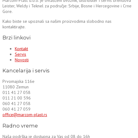
Marcom-Plast d.o.o. je ovlašćeni uvoznik, distributer i servis brendova
Leister, Weldy i Teknel za područje: Srbije, Bosne i Hercegovine i Crne
Gore.
Kako biste se upoznali sa našim proizvodima slobodno nas
kontaktirajte.
Brzi linkovi
Kontakt
Servis
Novosti
Kancelarija i servis
Prvomajska 116e
11080 Zemun
011 41 27 058
011 21 00 596
060 41 27 058
060 41 27 059
office@marcom-plast.rs
Radno vreme
Naša podrška je dostupna za Vas od 08 do 16h