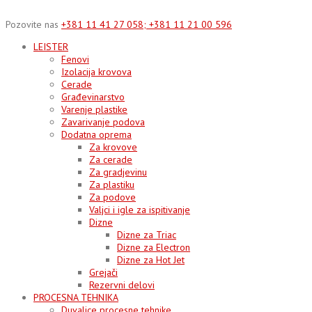
Skip
to
Pozovite nas
+381 11 41 27 058; +381 11 21 00 596
content
LEISTER
Fenovi
Izolacija krovova
Cerade
Građevinarstvo
Varenje plastike
Zavarivanje podova
Dodatna oprema
Za krovove
Za cerade
Za gradjevinu
Za plastiku
Za podove
Valjci i igle za ispitivanje
Dizne
Dizne za Triac
Dizne za Electron
Dizne za Hot Jet
Grejači
Rezervni delovi
PROCESNA TEHNIKA
Duvalice procesne tehnike