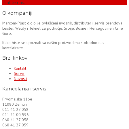
Pratite nas:
O kompaniji
Marcom-Plast d.o.o. je ovlašćeni uvoznik, distributer i servis brendova
Leister, Weldy i Teknel za područje: Srbije, Bosne i Hercegovine i Crne
Gore.
Kako biste se upoznali sa našim proizvodima slobodno nas
kontaktirajte.
Brzi linkovi
Kontakt
Servis
Novosti
Kancelarija i servis
Prvomajska 116e
11080 Zemun
011 41 27 058
011 21 00 596
060 41 27 058
060 41 27 059