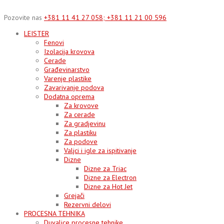
Skip
to
Pozovite nas
+381 11 41 27 058; +381 11 21 00 596
content
LEISTER
Fenovi
Izolacija krovova
Cerade
Građevinarstvo
Varenje plastike
Zavarivanje podova
Dodatna oprema
Za krovove
Za cerade
Za gradjevinu
Za plastiku
Za podove
Valjci i igle za ispitivanje
Dizne
Dizne za Triac
Dizne za Electron
Dizne za Hot Jet
Grejači
Rezervni delovi
PROCESNA TEHNIKA
Duvalice procesne tehnike