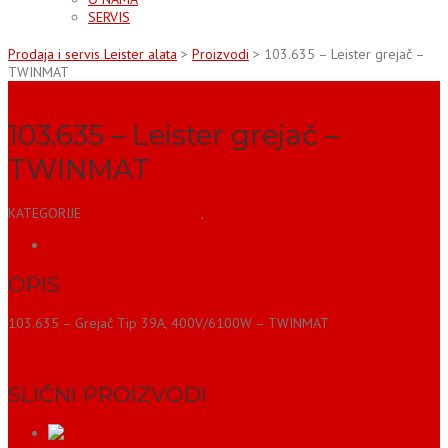
SERVIS
Prodaja i servis Leister alata
>
Proizvodi
>
103.635 – Leister grejač –
TWINMAT
103.635 – Leister grejač –
TWINMAT
KATEGORIJE
DODATNA OPREMA
,
Grejači
OPIS
OPIS
103.635 – Grejač Tip 39A, 400V/6100W – TWINMAT
SLIČNI PROIZVODI