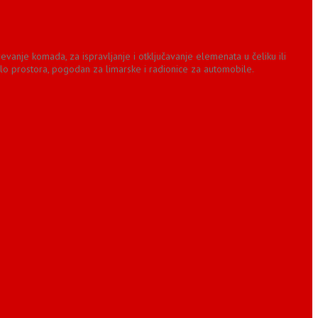
nje komada, za ispravljanje i otključavanje elemenata u čeliku ili
lo prostora, pogodan za limarske i radionice za automobile.