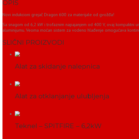
OPIS
Novi indukcioni grejač Dragon 600 za materijale od gvožđa!
Sa snagom od 6,2 kW i trofaznim napajanjem od 400 V, ovaj kompaktni ure
aluminijumu. Veoma moćan sistem za vodeno hlađenje omogućava kontinui
SLIČNI PROIZVODI
Alat za skidanje nalepnica
PROČITAJ VIŠE
Alat za otklanjanje ulubljenja
PROČITAJ VIŠE
Teknel – SPITFIRE – 6,2kW
PROČITAJ VIŠE