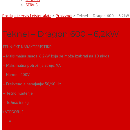
SERVIS
Prodaja i servis Leister alata
>
Proizvodi
>
Teknel – Dragon 600 – 6,2kW
Teknel – Dragon 600 – 6,2kW
TEHNIČKE KARAKTERISTIKE:
– Maksimalna snaga: 6.2kW koja se može izabrati na 10 nivoa
– Maksimalna potrošnja struje: 9A
– Napon : 400V
– Frekvencija napajanja: 50/60 Hz
– Tečno hlađenje
– Težina: 65 kg
KATEGORIJE
INDUKCIONI GREJACI
OPIS