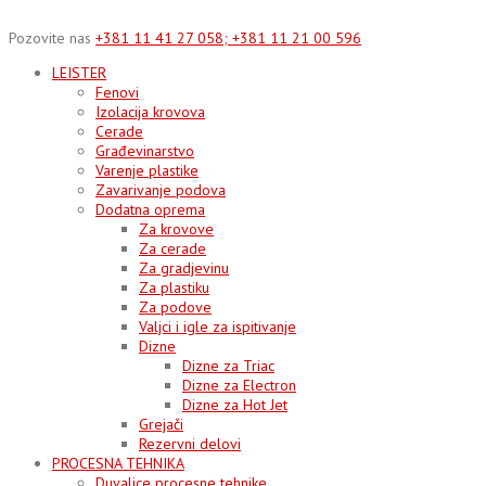
Skip
to
Pozovite nas
+381 11 41 27 058; +381 11 21 00 596
content
LEISTER
Fenovi
Izolacija krovova
Cerade
Građevinarstvo
Varenje plastike
Zavarivanje podova
Dodatna oprema
Za krovove
Za cerade
Za gradjevinu
Za plastiku
Za podove
Valjci i igle za ispitivanje
Dizne
Dizne za Triac
Dizne za Electron
Dizne za Hot Jet
Grejači
Rezervni delovi
PROCESNA TEHNIKA
Duvalice procesne tehnike