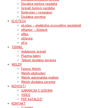
Duvalice toplog vazduha
Grejači toplog vazduha
Kontroleri i regulatori
Dodatna oprema
ELISTECH
eListex – električno provodljivi geotekstil
eRaptor – Elistech
eRex
eDipole
eFix
TEKNEL
Indukcioni grejači
Plazma kateri
Teknel dodatna oprema
WELDY
Fenovi Weldy
Weldy ekstruderi
Weldy automatske mašine
Weldy dodatna oprema
NOVOSTI
GARANCIJA 5 GODINA
VIDEO
PDF KATALOZI
KONTAKT
O NAMA