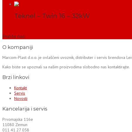
Teknel – Twin 16 – 32kW
PROČITAJ VIŠE
Pratite nas:
O kompaniji
Marcom-Plast d.o.o. je ovlašćeni uvoznik, distributer i servis brendova Le
Kako biste se upoznali sa našim proizvodima slobodno nas kontaktirajte.
Brzi linkovi
Kontakt
Servis
Novosti
Kancelarija i servis
Prvomajska 116e
11080 Zemun
011 41 27 058