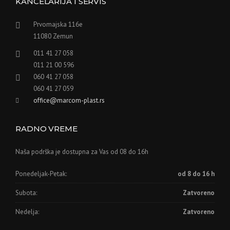
KANCELARIJA I SERVIS
Prvomajska 116e
11080 Zemun
011 41 27 058
011 21 00 596
060 41 27 058
060 41 27 059
office@marcom-plast.rs
RADNO VREME
Naša podrška je dostupna za Vas od 08 do 16h
Ponedeljak-Petak:
od 8 do 16 h
Subota:
Zatvoreno
Nedelja:
Zatvoreno