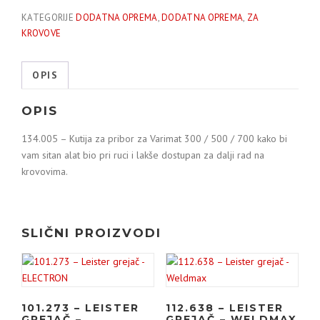
KATEGORIJE
DODATNA OPREMA
,
DODATNA OPREMA
,
ZA
KROVOVE
OPIS
OPIS
134.005 – Kutija za pribor za Varimat 300 / 500 / 700 kako bi
vam sitan alat bio pri ruci i lakše dostupan za dalji rad na
krovovima.
SLIČNI PROIZVODI
101.273 – LEISTER
112.638 – LEISTER
GREJAČ –
GREJAČ – WELDMAX