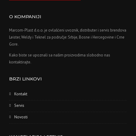
O KOMPANIJI
Marcom-Plast d.o.o. je ovlašćeni uvoznik, distributer i servis brendova
Leister, Weldy i Teknel za područje: Srbije, Bosne i Hercegovine i Crne
Gore.
Kako biste se upoznali sa našim proizvodima slobodno nas
kontaktirajte.
BRZI LINKOVI
Kontakt
Servis
Novosti