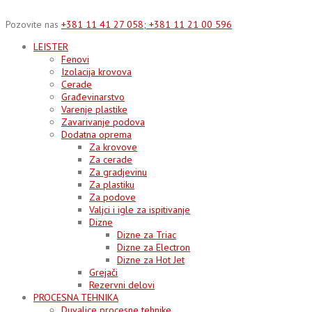
Skip
to
Pozovite nas
+381 11 41 27 058; +381 11 21 00 596
content
LEISTER
Fenovi
Izolacija krovova
Cerade
Građevinarstvo
Varenje plastike
Zavarivanje podova
Dodatna oprema
Za krovove
Za cerade
Za gradjevinu
Za plastiku
Za podove
Valjci i igle za ispitivanje
Dizne
Dizne za Triac
Dizne za Electron
Dizne za Hot Jet
Grejači
Rezervni delovi
PROCESNA TEHNIKA
Duvalice procesne tehnike