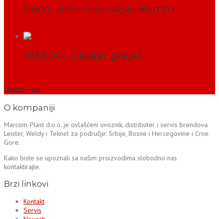
Ručni silikonski valjak 80mm
PROČITAJ VIŠE
103.604 – Leister grejač
PROČITAJ VIŠE
Pratite nas:
O kompaniji
Marcom-Plast d.o.o. je ovlašćeni uvoznik, distributer i servis brendova
Leister, Weldy i Teknel za područje: Srbije, Bosne i Hercegovine i Crne
Gore.
Kako biste se upoznali sa našim proizvodima slobodno nas
kontaktirajte.
Brzi linkovi
Kontakt
Servis
Novosti