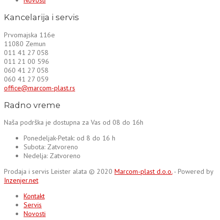
Kancelarija i servis
Prvomajska 116e
11080 Zemun
011 41 27 058
011 21 00 596
060 41 27 058
060 41 27 059
office@marcom-plast.rs
Radno vreme
Naša podrška je dostupna za Vas od 08 do 16h
Ponedeljak-Petak:
od 8 do 16 h
Subota:
Zatvoreno
Nedelja:
Zatvoreno
Prodaja i servis Leister alata © 2020
Marcom-plast d.o.o.
- Powered by
Inzenjer.net
Kontakt
Servis
Novosti