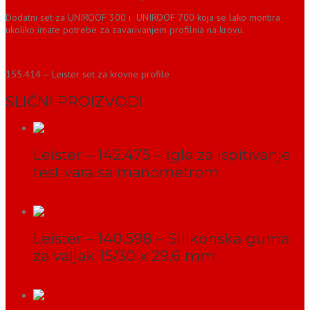
Dodatni set za UNIROOF 300 i UNIROOF 700 koja se lako montira
ukoliko imate potrebe za zavarivanjem profilnia na krovu.
155.414 – Leister set za krovne profile
UNIROOF ST / AT
SLIČNI PROIZVODI
Leister – 142.475 – Igla za ispitivanje
test vara sa manometrom
PROČITAJ VIŠE
Leister – 140.598 – Silikonska guma
za valjak 15/30 x 29.6 mm
PROČITAJ VIŠE