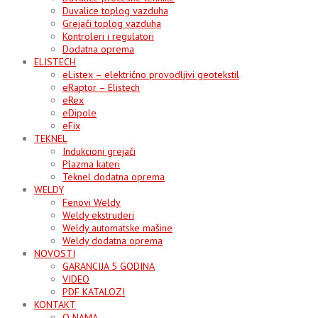
Duvalice toplog vazduha
Grejači toplog vazduha
Kontroleri i regulatori
Dodatna oprema
ELISTECH
eListex – električno provodljivi geotekstil
eRaptor – Elistech
eRex
eDipole
eFix
TEKNEL
Indukcioni grejači
Plazma kateri
Teknel dodatna oprema
WELDY
Fenovi Weldy
Weldy ekstruderi
Weldy automatske mašine
Weldy dodatna oprema
NOVOSTI
GARANCIJA 5 GODINA
VIDEO
PDF KATALOZI
KONTAKT
O NAMA