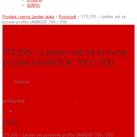
SERVIS
Prodaja i servis Leister alata
>
Proizvodi
>
173.295 – Leister set za
krovne profile UNIROOF 700 / 300
173.295 – Leister set za krovne
profile UNIROOF 700 / 300
Katalog
173.295 – set za krovne profile – Uniroof
KATEGORIJE
DIZNE
,
DODATNA OPREMA
,
za krovove
OPIS
OPIS
173.295 – Leister set za krovne profile UNIROOF 700 / 300