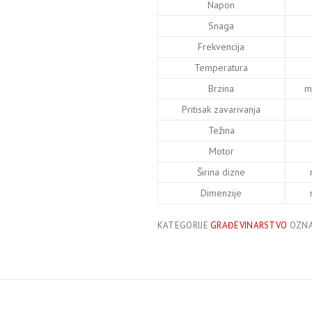
Napon
Snaga
Frekvencija
Temperatura
Brzina
m
Pritisak zavarivanja
Težina
Motor
Širina dizne
Dimenzije
KATEGORIJE
GRAĐEVINARSTVO
OZN