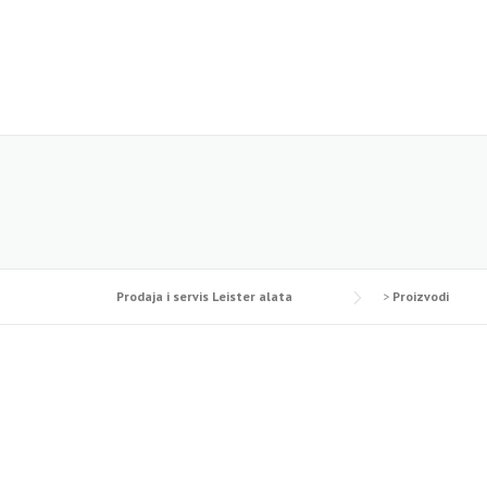
Skip
to
content
Prodaja i servis Leister alata
>
Proizvodi