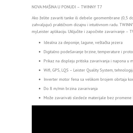
NOVA MAŠINA U PONUDI – TWINNY T7
Ako želite zavariti tanke ili debele geomembrane (0,5 d
zahvaljujući praktičnom dizajnu i intuitivnom radu. TWIN
myLeister aplikaciju. Uključite i započnite zavarivanje
Idealna za deponije, lagune, veštačka jezera
Digitalno podešavanje brzine, temperature i prot
Prikaz na displeju pritiska zavarivanja i napona u 
Wifi, GPS, LQS – Leister Quality System, tehnologi
Inverter motor fena sa velikom brojem obrtaja k
Do 8 m/min brzina zavarivanja
Može zavarivati sledeće materijale bez promene k