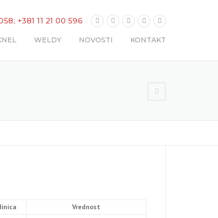
 058; +381 11 21 00 596
KNEL
WELDY
NOVOSTI
KONTAKT
dinica
Vrednost