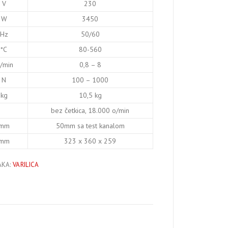
V
230
W
3450
Hz
50/60
*C
80-560
/min
0,8 – 8
N
100 – 1000
kg
10,5 kg
bez četkica, 18.000 o/min
mm
50mm sa test kanalom
mm
323 x 360 x 259
AKA:
VARILICA