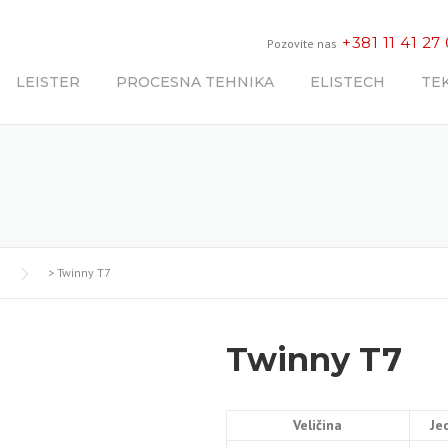
+381 11 41 27
Pozovite nas
LEISTER
PROCESNA TEHNIKA
ELISTECH
TE
>
Twinny T7
Twinny T7
Veličina
Je