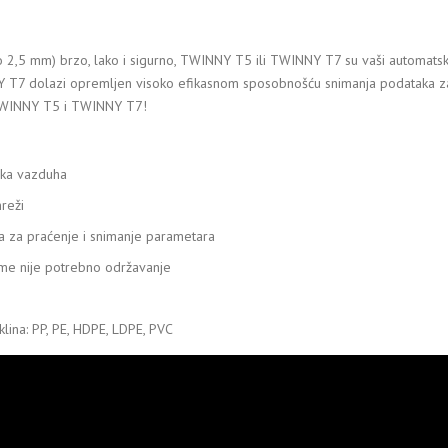
o 2,5 mm) brzo, lako i sigurno, TWINNY T5 ili TWINNY T7 su vaši automatsk
NY T7 dolazi opremljen visoko efikasnom sposobnošću snimanja podataka zahval
 – TWINNY T5 i TWINNY T7!
oka vazduha
mreži
ja za praćenje i snimanje parametara
ome nije potrebno održavanje
lina: PP, PE, HDPE, LDPE, PVC