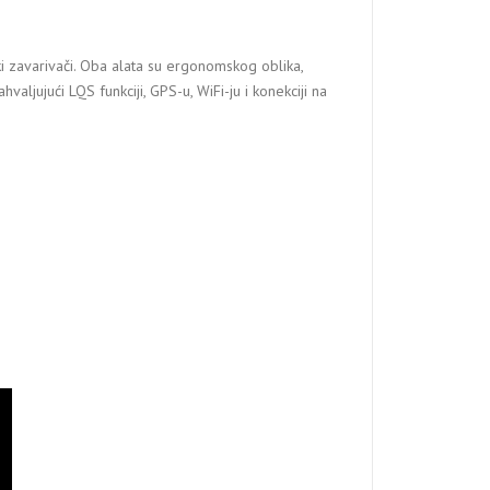
i zavarivači. Oba alata su ergonomskog oblika,
jujući LQS funkciji, GPS-u, WiFi-ju i konekciji na