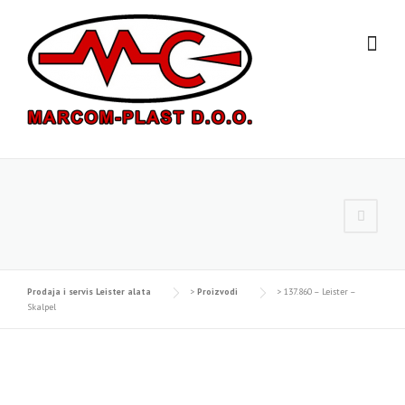
Skip
to
content
Prodaja i servis Leister alata
>
Proizvodi
>
137.860 – Leister –
Skalpel