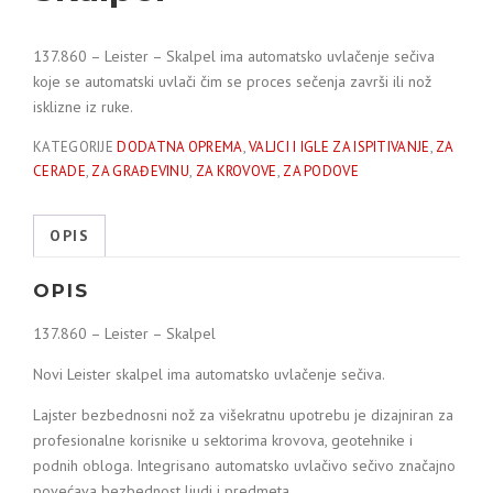
137.860 – Leister – Skalpel ima automatsko uvlačenje sečiva
koje se automatski uvlači čim se proces sečenja završi ili nož
isklizne iz ruke.
KATEGORIJE
DODATNA OPREMA
,
VALJCI I IGLE ZA ISPITIVANJE
,
ZA
CERADE
,
ZA GRAĐEVINU
,
ZA KROVOVE
,
ZA PODOVE
OPIS
OPIS
137.860 – Leister – Skalpel
Novi Leister skalpel ima automatsko uvlačenje sečiva.
Lajster bezbednosni nož za višekratnu upotrebu je dizajniran za
profesionalne korisnike u sektorima krovova, geotehnike i
podnih obloga. Integrisano automatsko uvlačivo sečivo značajno
povećava bezbednost ljudi i predmeta.