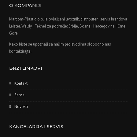
O KOMPANIJI
Marcom-Plast d.o.o. je ovlašćeni uvoznik, distributer i servis brendova
Leister, Weldy i Teknel za područje: Srbije, Bosne i Hercegovine i Crne
Gore.
Kako biste se upoznali sa našim proizvodima slobodno nas
kontaktirajte.
BRZI LINKOVI
Kontakt
Servis
Novosti
KANCELARIJA I SERVIS