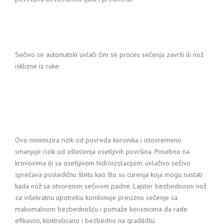
Sečivo se automatski uvlači čim se proces sečenja završi ili nož
isklizne iz ruke.
Ovo minimizira rizik od povreda korisnika i istovremeno
smanjuje rizik od oštećenja osetljivih površina. Posebno na
krovovima ili sa osetljivom hidroizolacijom, uvlačivo sečivo
sprečava posledičnu štetu kao što su curenja koja mogu nastati
kada nož sa otvorenim sečivom padne. Lajster bezbednosni nož
za višekratnu upotrebu kombinuje precizno sečenje sa
maksimalnom bezbednošću i pomaže korisnicima da rade
efikasno, kontrolisano i bezbedno na gradilištu.