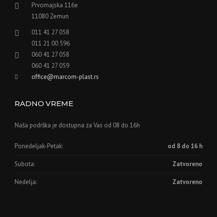
Prvomajska 116e
11080 Zemun
011 41 27 058
011 21 00 596
060 41 27 058
060 41 27 059
office@marcom-plast.rs
RADNO VREME
Naša podrška je dostupna za Vas od 08 do 16h
Ponedeljak-Petak:
od 8 do 16 h
Subota:
Zatvoreno
Nedelja:
Zatvoreno