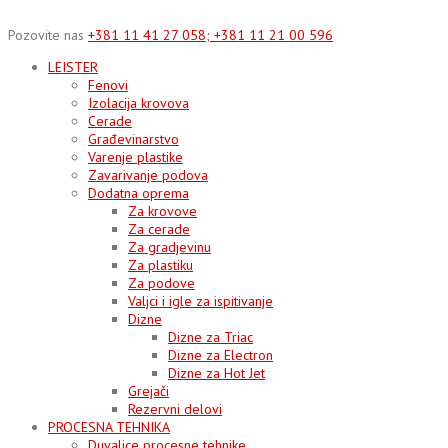
Skip
to
Pozovite nas
+381 11 41 27 058; +381 11 21 00 596
content
LEISTER
Fenovi
Izolacija krovova
Cerade
Građevinarstvo
Varenje plastike
Zavarivanje podova
Dodatna oprema
Za krovove
Za cerade
Za gradjevinu
Za plastiku
Za podove
Valjci i igle za ispitivanje
Dizne
Dizne za Triac
Dizne za Electron
Dizne za Hot Jet
Grejači
Rezervni delovi
PROCESNA TEHNIKA
Duvalice procesne tehnike