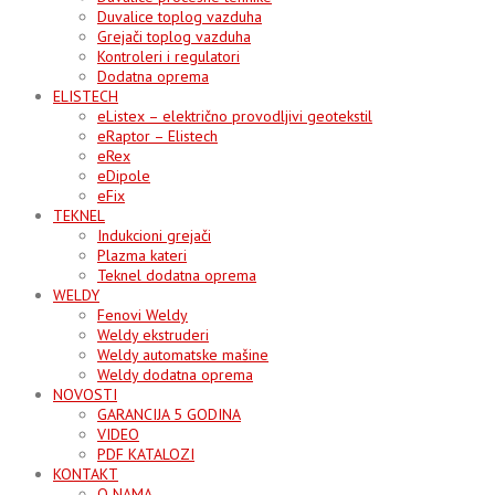
Duvalice toplog vazduha
Grejači toplog vazduha
Kontroleri i regulatori
Dodatna oprema
ELISTECH
eListex – električno provodljivi geotekstil
eRaptor – Elistech
eRex
eDipole
eFix
TEKNEL
Indukcioni grejači
Plazma kateri
Teknel dodatna oprema
WELDY
Fenovi Weldy
Weldy ekstruderi
Weldy automatske mašine
Weldy dodatna oprema
NOVOSTI
GARANCIJA 5 GODINA
VIDEO
PDF KATALOZI
KONTAKT
O NAMA