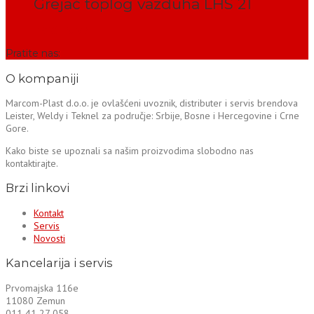
Grejač toplog vazduha LHS 21
PROČITAJ VIŠE
Pratite nas:
O kompaniji
Marcom-Plast d.o.o. je ovlašćeni uvoznik, distributer i servis brendova
Leister, Weldy i Teknel za područje: Srbije, Bosne i Hercegovine i Crne
Gore.
Kako biste se upoznali sa našim proizvodima slobodno nas
kontaktirajte.
Brzi linkovi
Kontakt
Servis
Novosti
Kancelarija i servis
Prvomajska 116e
11080 Zemun
011 41 27 058