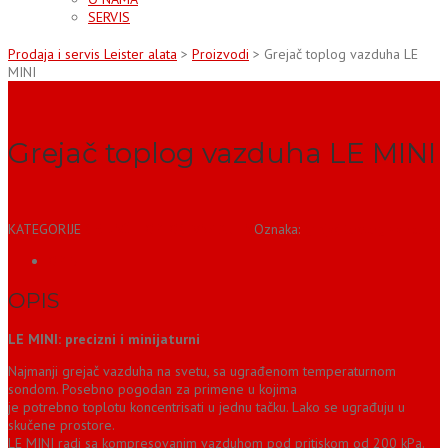
SERVIS
Prodaja i servis Leister alata
>
Proizvodi
>
Grejač toplog vazduha LE
MINI
Grejač toplog vazduha LE MINI
KATEGORIJE
GREJAČI TOPLOG VAZDUHA
Oznaka:
grejač toplog vazduha
OPIS
OPIS
LE MINI: precizni i minijaturni
Najmanji grejač vazduha na svetu, sa ugrađenom temperaturnom
sondom. Posebno pogodan za primene u kojima
je potrebno toplotu koncentrisati u jednu tačku. Lako se ugrađuju u
skučene prostore.
LE MINI radi sa kompresovanim vazduhom pod pritiskom od 200 kPa.