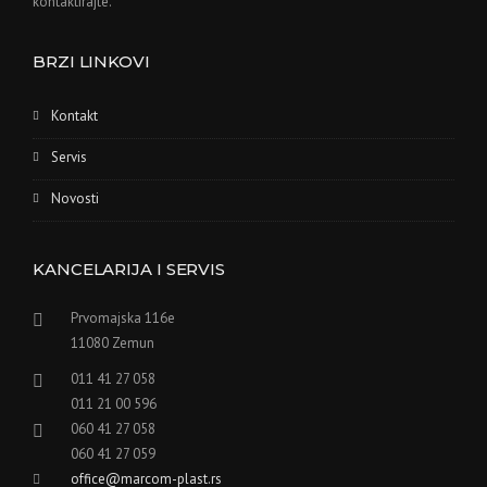
kontaktirajte.
BRZI LINKOVI
Kontakt
Servis
Novosti
KANCELARIJA I SERVIS
Prvomajska 116e
11080 Zemun
011 41 27 058
011 21 00 596
060 41 27 058
060 41 27 059
office@marcom-plast.rs