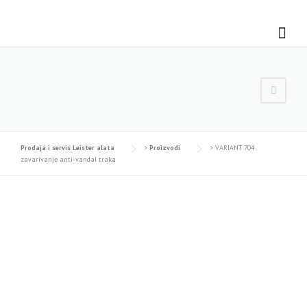
Skip
to
content
Prodaja i servis Leister alata
>
Proizvodi
>
VARIANT 704
zavarivanje anti-vandal traka