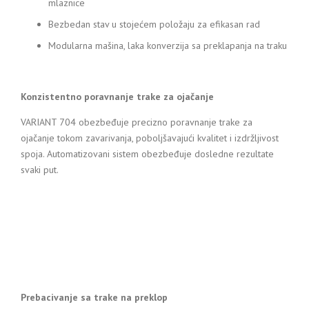
mlaznice
Bezbedan stav u stojećem položaju za efikasan rad
Modularna mašina, laka konverzija sa preklapanja na traku
Konzistentno poravnanje trake za ojačanje
VARIANT 704 obezbeđuje precizno poravnanje trake za
ojačanje tokom zavarivanja, poboljšavajući kvalitet i izdržljivost
spoja. Automatizovani sistem obezbeđuje dosledne rezultate
svaki put.
Prebacivanje sa trake na preklop