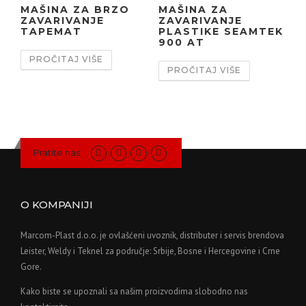
MAŠINA ZA BRZO
MAŠINA ZA
ZAVARIVANJE
ZAVARIVANJE
TAPEMAT
PLASTIKE SEAMTEK
900 AT
PROČITAJ VIŠE
PROČITAJ VIŠE
Pratite nas:
O KOMPANIJI
Marcom-Plast d.o.o. je ovlašćeni uvoznik, distributer i servis brendova
Leister, Weldy i Teknel za područje: Srbije, Bosne i Hercegovine i Crne
Gore.
Kako biste se upoznali sa našim proizvodima slobodno nas