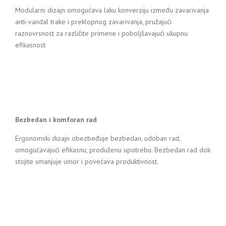
Modularni dizajn omogućava laku konverziju između zavarivanja
anti-vandal trake i preklopnog zavarivanja, pružajući
raznovrsnost za različite primene i poboljšavajući ukupnu
efikasnost
Bezbedan i komforan rad
Ergonomski dizajn obezbeđuje bezbedan, udoban rad,
omogućavajući efikasnu, produženu upotrebu. Bezbedan rad dok
stojite smanjuje umor i povećava produktivnost.