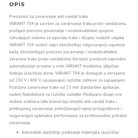
OPIS
Preciznost za zavarivanje anti-vandal traka
VARIANT 704 je savršen za zavarivanje traka protiv vandalizma,
pružajući precizno poravnanje i visokokvalitetne spojeve
zahvaljujući sistemu za isporuku trake i dizajnu vodećih valjaka.
VARIANT 704 vodeći valjci obezbeđuju odgovarajuću napetost
kaiša, obezbeđujući precizno poravnanje i visokokvalitetne
zavarene trake protiv vandalizma. Koristeći prednosti napredne
automatizacije prisutne u svim VARIANT modelima, uključuje
funkciju ulaz/izlaz dizne. VARIANT 704 je dostupan u verzijama
od 230 V i 400 V, ispunjavajući različite zahteve za napajanjem.
Podržava zavarivanje trake od 25 mm standardne aplikacije,
nudeći fleksibilnost za različite zadatke. Modularni dizajn ove
mašine olakšava laku konverziju između anti-vandal traka i
preklopnog zavarivanja, poboljšavajući njenu prilagodljivost i
osiguravajući optimalne performanse za profesionalne potrebe
zavarivanja.
Automatski start/stop, podizanje materijala, ulaz/izlaz