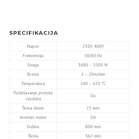
SPECIFIKACIJA
Napon
230V, 400V
Frekvencija
50/60 Hz
Snaga
3680 – 5500 W
Brzina
1 – 20m/min
Temperatura
100 – 620 °C
Podešavanje protoka
Da
vazduha
Širina dizne
25 mm
Inverter motor
DA
Dužina
800 mm
Širina
562 mm