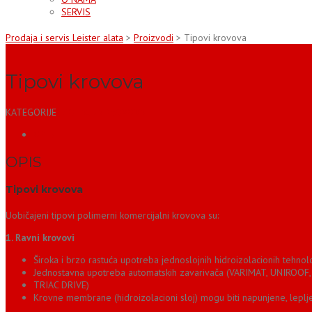
SERVIS
Prodaja i servis Leister alata
>
Proizvodi
>
Tipovi krovova
Tipovi krovova
KATEGORIJE
IZOLACIJA KROVOVA
OPIS
OPIS
Tipovi krovova
Uobičajeni tipovi polimerni komercijalni krovova su:
1. Ravni krovovi
Široka i brzo rastuća upotreba jednoslojnih hidroizolacionih tehnol
Jednostavna upotreba automatskih zavarivača (VARIMAT, UNIROOF,
TRIAC DRIVE)
Krovne membrane (hidroizolacioni sloj) mogu biti napunjene, lepljene