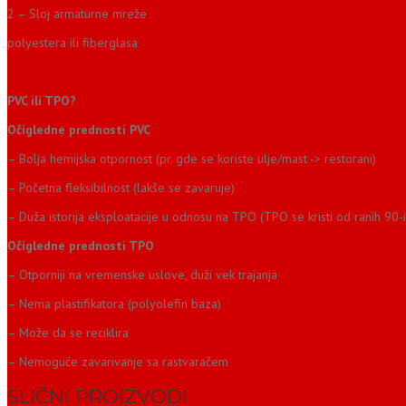
2 – Sloj armaturne mreže
polyestera ili fiberglasa
PVC ili TPO?
Očigledne prednosti PVC
– Bolja hemijska otpornost (pr. gde se koriste ulje/mast -> restorani)
– Početna fleksibilnost (lakše se zavaruje)
– Duža istorija eksploatacije u odnosu na TPO (TPO se kristi od ranih 90-i
Očigledne prednosti TPO
– Otporniji na vremenske uslove, duži vek trajanja
– Nema plastifikatora (polyolefin baza)
– Može da se reciklira
– Nemoguće zavarivanje sa rastvaračem
SLIČNI PROIZVODI