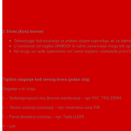
2. Strmi (Kosi) krovovi
Tehnologije hidroizolacije sa jednim slojem napreduju, ali se takm
U zavisnosti od nagiba UNIROOF ili ručno zavarivanje mogu biti opc
Ne mogu se raditi opterećeni već samo lepljeni i mehanički pričvrš
Tipično slaganje kod ravnog krova (jedan sloj)
Slaganje u tri sloja:
1 – Vodonepropusni sloj (krovna membrana) – npr. PVC, TPO, EPDM
2 – Termo izolacija (izolacija) – npr. mineralna vuna, PIR
3 – Parna (kondez) izolacija – npr. Tanki LLDPE
4 – Lim