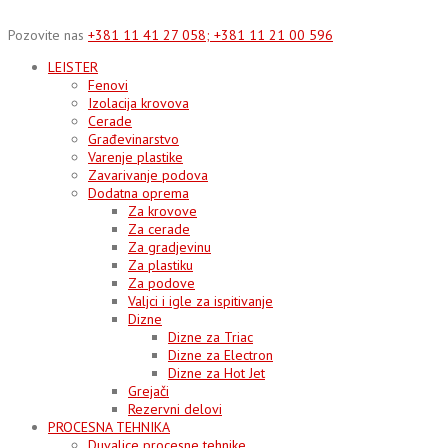
Skip
to
Pozovite nas
+381 11 41 27 058; +381 11 21 00 596
content
LEISTER
Fenovi
Izolacija krovova
Cerade
Građevinarstvo
Varenje plastike
Zavarivanje podova
Dodatna oprema
Za krovove
Za cerade
Za gradjevinu
Za plastiku
Za podove
Valjci i igle za ispitivanje
Dizne
Dizne za Triac
Dizne za Electron
Dizne za Hot Jet
Grejači
Rezervni delovi
PROCESNA TEHNIKA
Duvalice procesne tehnike