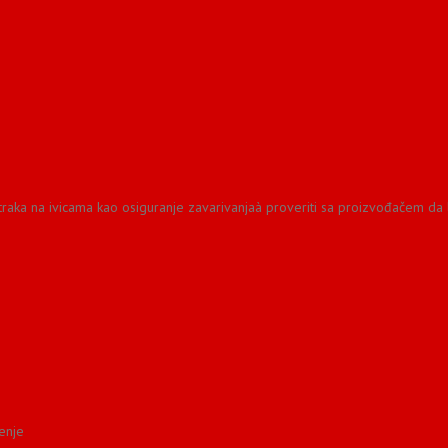
raka na ivicama kao osiguranje zavarivanjaà proveriti sa proizvođačem da 
čenje