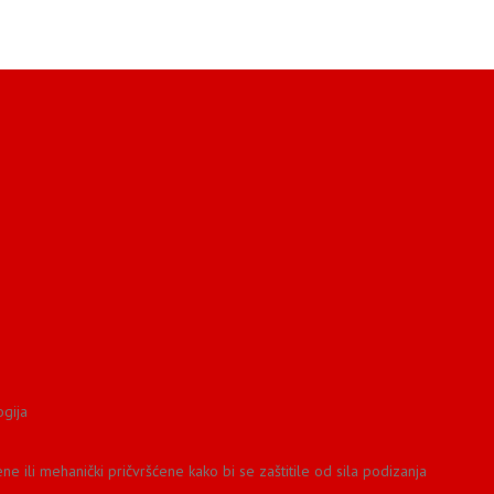
ogija
 ili mehanički pričvršćene kako bi se zaštitile od sila podizanja