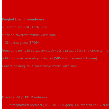
Pregled krovnih membrana
– Termoplasti (
PVC, TPO/FPO
)
Može se zavarivati vrućim vazduhom
– Sintetička guma (
EPDM
)
Generalno nemože se zavarivati, ali većina proizvođača ima opciju termot
– Modifikovani jednoslojni bitumen (
SBS modifikovani bitumen
)
Generalno moguće je zavarivanje vrućim vazduhom.
Ojačane
PVC/TPO Membrane
1 – Termoplastični premazi (PVC-P ili FPO), gornji sloj otporan na UV zra