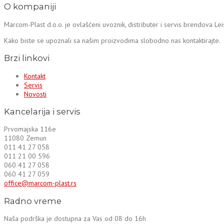
O kompaniji
Marcom-Plast d.o.o. je ovlašćeni uvoznik, distributer i servis brendova Le
Kako biste se upoznali sa našim proizvodima slobodno nas kontaktirajte.
Brzi linkovi
Kontakt
Servis
Novosti
Kancelarija i servis
Prvomajska 116e
11080 Zemun
011 41 27 058
011 21 00 596
060 41 27 058
060 41 27 059
office@marcom-plast.rs
Radno vreme
Naša podrška je dostupna za Vas od 08 do 16h