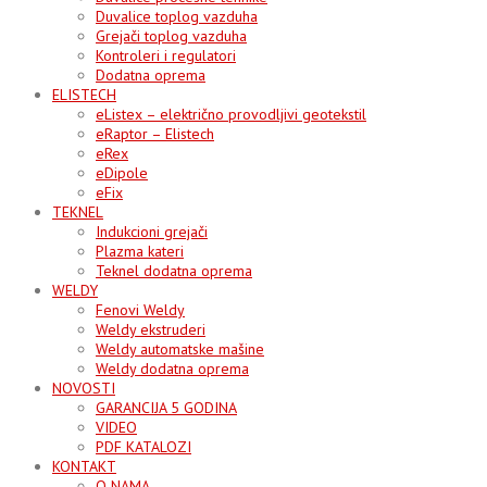
Duvalice toplog vazduha
Grejači toplog vazduha
Kontroleri i regulatori
Dodatna oprema
ELISTECH
eListex – električno provodljivi geotekstil
eRaptor – Elistech
eRex
eDipole
eFix
TEKNEL
Indukcioni grejači
Plazma kateri
Teknel dodatna oprema
WELDY
Fenovi Weldy
Weldy ekstruderi
Weldy automatske mašine
Weldy dodatna oprema
NOVOSTI
GARANCIJA 5 GODINA
VIDEO
PDF KATALOZI
KONTAKT
O NAMA