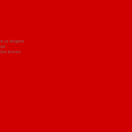
iče sa drugima
ije
ćeni krovovi