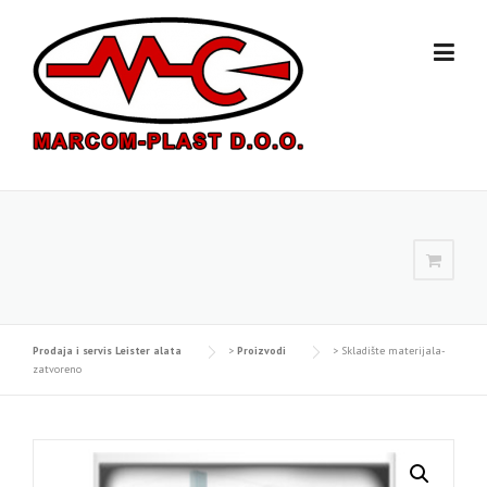
Skip
to
content
Prodaja i servis Leister alata
>
Proizvodi
>
Skladište materijala-
zatvoreno