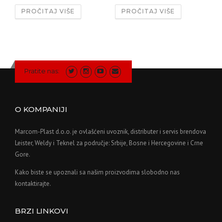
PROČITAJ VIŠE
PROČITAJ VIŠE
Pratite nas:
O KOMPANIJI
Marcom-Plast d.o.o. je ovlašćeni uvoznik, distributer i servis brendova
Leister, Weldy i Teknel za područje: Srbije, Bosne i Hercegovine i Crne
Gore.
Kako biste se upoznali sa našim proizvodima slobodno nas
kontaktirajte.
BRZI LINKOVI