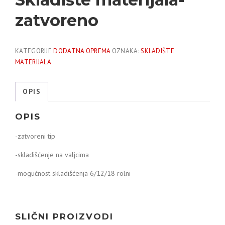
zatvoreno
KATEGORIJE
DODATNA OPREMA
OZNAKA:
SKLADIŠTE
MATERIJALA
OPIS
OPIS
-zatvoreni tip
-skladišćenje na valjcima
-mogućnost skladišćenja 6/12/18 rolni
SLIČNI PROIZVODI