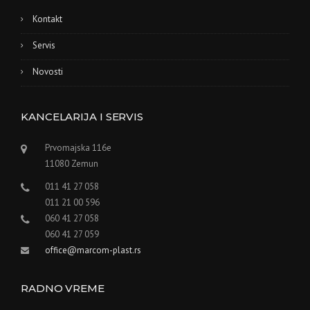
Kontakt
Servis
Novosti
KANCELARIJA I SERVIS
Prvomajska 116e
11080 Zemun
011 41 27 058
011 21 00 596
060 41 27 058
060 41 27 059
office@marcom-plast.rs
RADNO VREME