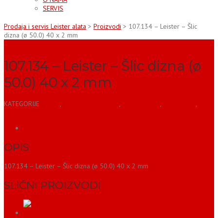
SERVIS
Prodaja i servis Leister alata
>
Proizvodi
>
107.134 – Leister – Šlic
dizna (ø 50.0) 40 x 2 mm
107.134 – Leister – Šlic dizna (ø
50.0) 40 x 2 mm
KATEGORIJE
DIZNE
,
DODATNA OPREMA
,
za građevinu
,
za krovove
,
za
plastiku
OPIS
OPIS
107.134 – Leister – Šlic dizna (ø 50.0) 40 x 2 mm
SLIČNI PROIZVODI