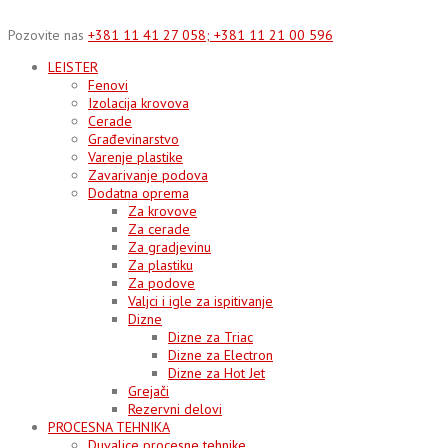
Skip
to
Pozovite nas
+381 11 41 27 058; +381 11 21 00 596
content
LEISTER
Fenovi
Izolacija krovova
Cerade
Građevinarstvo
Varenje plastike
Zavarivanje podova
Dodatna oprema
Za krovove
Za cerade
Za gradjevinu
Za plastiku
Za podove
Valjci i igle za ispitivanje
Dizne
Dizne za Triac
Dizne za Electron
Dizne za Hot Jet
Grejači
Rezervni delovi
PROCESNA TEHNIKA
Duvalice procesne tehnike