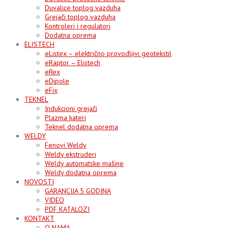
Duvalice toplog vazduha
Grejači toplog vazduha
Kontroleri i regulatori
Dodatna oprema
ELISTECH
eListex – električno provodljivi geotekstil
eRaptor – Elistech
eRex
eDipole
eFix
TEKNEL
Indukcioni grejači
Plazma kateri
Teknel dodatna oprema
WELDY
Fenovi Weldy
Weldy ekstruderi
Weldy automatske mašine
Weldy dodatna oprema
NOVOSTI
GARANCIJA 5 GODINA
VIDEO
PDF KATALOZI
KONTAKT
O NAMA