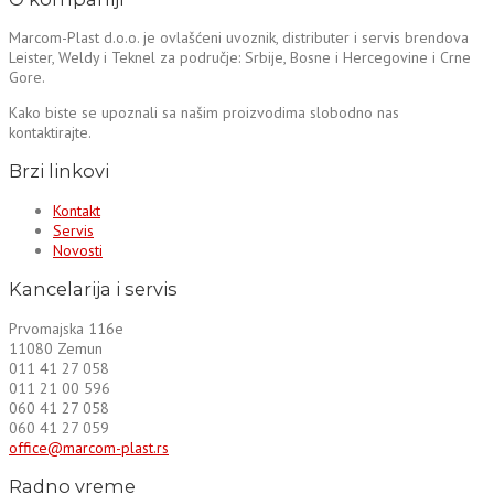
Marcom-Plast d.o.o. je ovlašćeni uvoznik, distributer i servis brendova
Leister, Weldy i Teknel za područje: Srbije, Bosne i Hercegovine i Crne
Gore.
Kako biste se upoznali sa našim proizvodima slobodno nas
kontaktirajte.
Brzi linkovi
Kontakt
Servis
Novosti
Kancelarija i servis
Prvomajska 116e
11080 Zemun
011 41 27 058
011 21 00 596
060 41 27 058
060 41 27 059
office@marcom-plast.rs
Radno vreme