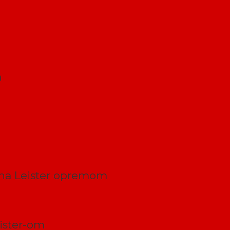
a
ana Leister opremom
ister-om