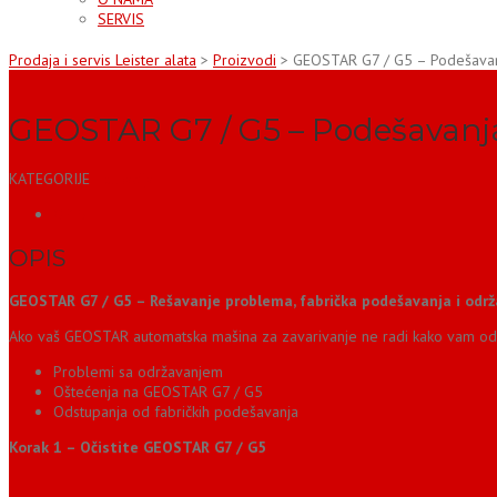
SERVIS
Prodaja i servis Leister alata
>
Proizvodi
>
GEOSTAR G7 / G5 – Podešavanj
GEOSTAR G7 / G5 – Podešavanja
KATEGORIJE
Edukacija
OPIS
OPIS
GEOSTAR G7 / G5 – Rešavanje problema, fabrička podešavanja i odr
Ako vaš GEOSTAR automatska mašina za zavarivanje ne radi kako vam odgo
Problemi sa održavanjem
Oštećenja na GEOSTAR G7 / G5
Odstupanja od fabričkih podešavanja
Korak 1 – Očistite GEOSTAR G7 / G5