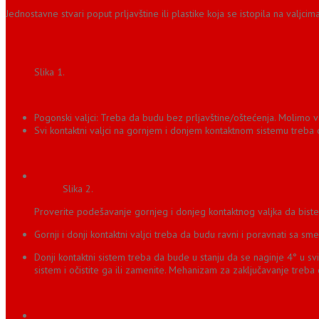
Jednostavne stvari poput prljavštine ili plastike koja se istopila na valj
Slika 1.
Pogonski valjci: Treba da budu bez prljavštine/oštećenja. Molimo v
Svi kontaktni valjci na gornjem i donjem kontaktnom sistemu treba da
Slika 2.
Proverite podešavanje gornjeg i donjeg kontaktnog valjka da biste 
Gornji i donji kontaktni valjci treba da budu ravni i poravnati sa sm
Donji kontaktni sistem treba da bude u stanju da se naginje 4° u s
sistem i očistite ga ili zamenite. Mehanizam za zaključavanje treba da