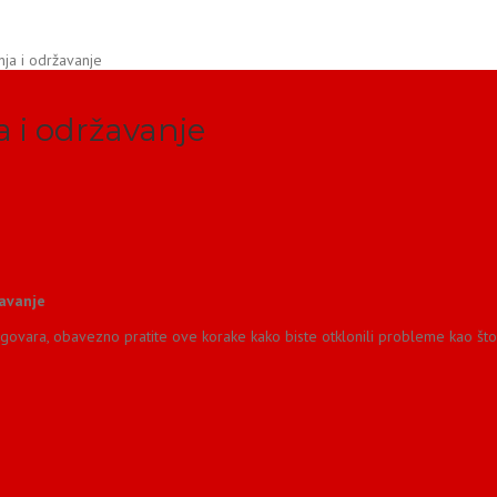
a i održavanje
 i održavanje
žavanje
vara, obavezno pratite ove korake kako biste otklonili probleme kao što