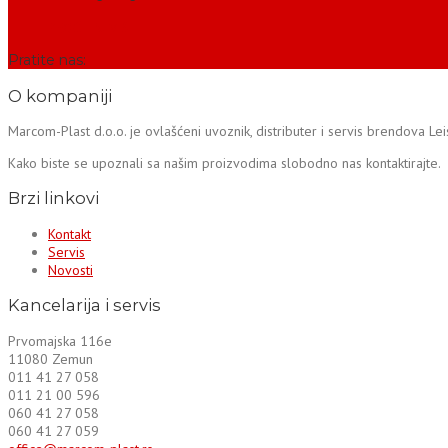
PROČITAJ VIŠE
Pratite nas:
O kompaniji
Marcom-Plast d.o.o. je ovlašćeni uvoznik, distributer i servis brendova Le
Kako biste se upoznali sa našim proizvodima slobodno nas kontaktirajte.
Brzi linkovi
Kontakt
Servis
Novosti
Kancelarija i servis
Prvomajska 116e
11080 Zemun
011 41 27 058
011 21 00 596
060 41 27 058
060 41 27 059