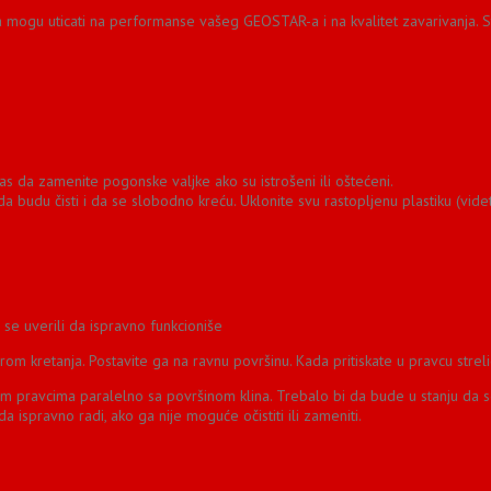
cima mogu uticati na performanse vašeg GEOSTAR-a i na kvalitet zavarivanja. 
as da zamenite pogonske valjke ako su istrošeni ili oštećeni.
 budu čisti i da se slobodno kreću. Uklonite svu rastopljenu plastiku (videti
se uverili da ispravno funkcioniše
erom kretanja. Postavite ga na ravnu površinu. Kada pritiskate u pravcu strelic
vim pravcima paralelno sa površinom klina. Trebalo bi da bude u stanju da s
 ispravno radi, ako ga nije moguće očistiti ili zameniti.