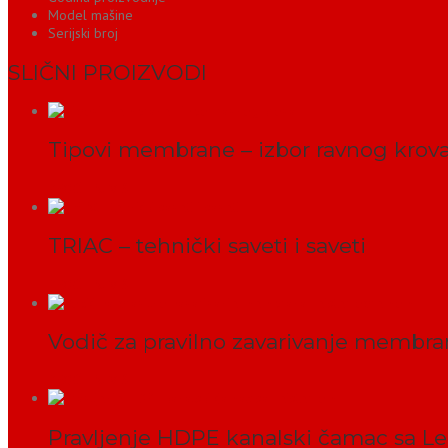
Model mašine
Serijski broj
SLIČNI PROIZVODI
Tipovi membrane – izbor ravnog krov
PROČITAJ VIŠE
TRIAC – tehnički saveti i saveti
PROČITAJ VIŠE
Vodič za pravilno zavarivanje membr
PROČITAJ VIŠE
Pravljenje HDPE kanalski čamac sa Le