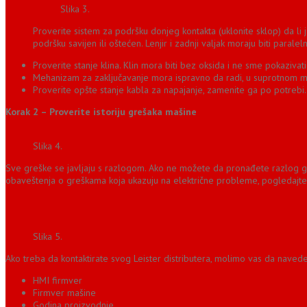
Slika 3.
Proverite sistem za podršku donjeg kontakta (uklonite sklop) da li je 
podršku savijen ili oštećen. Lenjir i zadnji valjak moraju biti paral
Proverite stanje klina. Klin mora biti bez oksida i ne sme pokaziv
Mehanizam za zaključavanje mora ispravno da radi, u suprotnom mol
Proverite opšte stanje kabla za napajanje, zamenite ga po potrebi.
Korak 2 – Proverite istoriju grešaka mašine
Slika 4.
Sve greške se javljaju s razlogom. Ako ne možete da pronađete razlog gr
obaveštenja o greškama koja ukazuju na električne probleme, pogledaj
Slika 5.
Ako treba da kontaktirate svog Leister distributera, molimo vas da navedet
HMI firmver
Firmver mašine
Godina proizvodnje