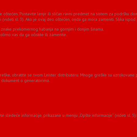
oštećen. Postavite lenjir ili sličan ravni predmet na sistem za podršku donje
elni (videti sl. 3). Ako je ovaj deo oštećen, onda ga mora zameniti. Slika ispo
ati znake prekomernog habanja na gornjim i donjim šinama.
imo vas da ga očistite ili zamenite.
eške, obratite se svom Leister distributeru. Mnoge greške su uzrokovane 
te dokument o generatorima.
e sledeće informacije, prikazane u meniju „Opšte informacije“ (videti sl. 5):