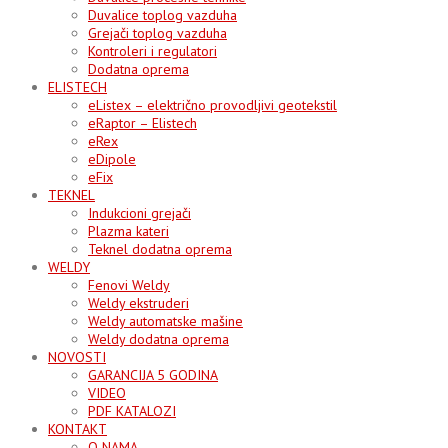
Duvalice toplog vazduha
Grejači toplog vazduha
Kontroleri i regulatori
Dodatna oprema
ELISTECH
eListex – električno provodljivi geotekstil
eRaptor – Elistech
eRex
eDipole
eFix
TEKNEL
Indukcioni grejači
Plazma kateri
Teknel dodatna oprema
WELDY
Fenovi Weldy
Weldy ekstruderi
Weldy automatske mašine
Weldy dodatna oprema
NOVOSTI
GARANCIJA 5 GODINA
VIDEO
PDF KATALOZI
KONTAKT
O NAMA