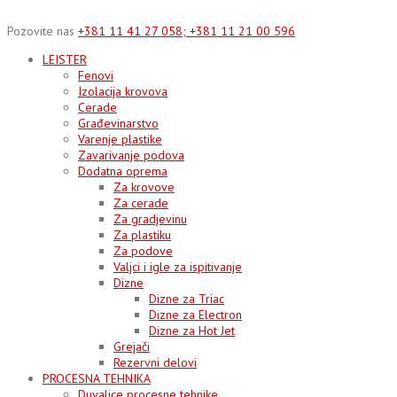
Skip
to
Pozovite nas
+381 11 41 27 058; +381 11 21 00 596
content
LEISTER
Fenovi
Izolacija krovova
Cerade
Građevinarstvo
Varenje plastike
Zavarivanje podova
Dodatna oprema
Za krovove
Za cerade
Za gradjevinu
Za plastiku
Za podove
Valjci i igle za ispitivanje
Dizne
Dizne za Triac
Dizne za Electron
Dizne za Hot Jet
Grejači
Rezervni delovi
PROCESNA TEHNIKA
Duvalice procesne tehnike