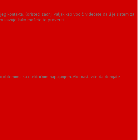
g kontakta. Koristeći zadnji valjak kao vodič, videćete da li je sistem za
d prikazuje kako možete to proveriti.
problemima sa električnim napajanjem. Ako nastavite da dobijate