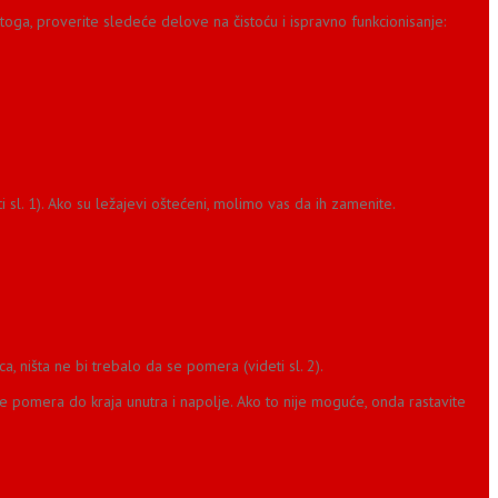
Stoga, proverite sledeće delove na čistoću i ispravno funkcionisanje:
 sl. 1). Ako su ležajevi oštećeni, molimo vas da ih zamenite.
a, ništa ne bi trebalo da se pomera (videti sl. 2).
e pomera do kraja unutra i napolje. Ako to nije moguće, onda rastavite