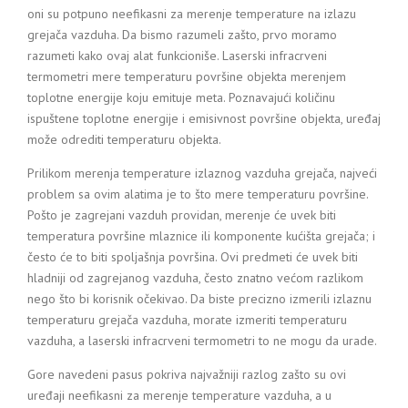
oni su potpuno neefikasni za merenje temperature na izlazu
grejača vazduha. Da bismo razumeli zašto, prvo moramo
razumeti kako ovaj alat funkcioniše. Laserski infracrveni
termometri mere temperaturu površine objekta merenjem
toplotne energije koju emituje meta. Poznavajući količinu
ispuštene toplotne energije i emisivnost površine objekta, uređaj
može odrediti temperaturu objekta.
Prilikom merenja temperature izlaznog vazduha grejača, najveći
problem sa ovim alatima je to što mere temperaturu površine.
Pošto je zagrejani vazduh providan, merenje će uvek biti
temperatura površine mlaznice ili komponente kućišta grejača; i
često će to biti spoljašnja površina. Ovi predmeti će uvek biti
hladniji od zagrejanog vazduha, često znatno većom razlikom
nego što bi korisnik očekivao. Da biste precizno izmerili izlaznu
temperaturu grejača vazduha, morate izmeriti temperaturu
vazduha, a laserski infracrveni termometri to ne mogu da urade.
Gore navedeni pasus pokriva najvažniji razlog zašto su ovi
uređaji neefikasni za merenje temperature vazduha, a u