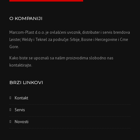
O KOMPANIJI
Marcom-Plast d.o.o. je ovlašćeni uvoznik, distributer i servis brendova
Leister, Weldy i Teknel za područje: Srbije, Bosne i Hercegovine i Crne
Gore.
Kako biste se upoznali sa našim proizvodima slobodno nas
kontaktirajte.
BRZI LINKOVI
Kontakt
Servis
Novosti