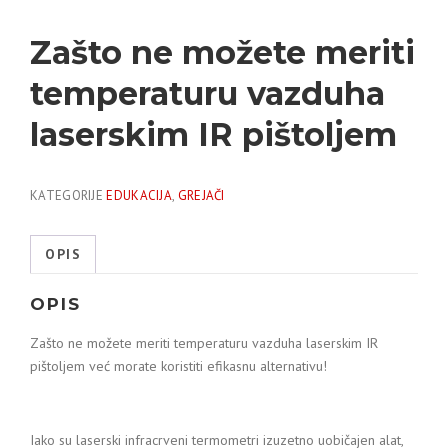
Zašto ne možete meriti
temperaturu vazduha
laserskim IR pištoljem
KATEGORIJE
EDUKACIJA
,
GREJAČI
OPIS
OPIS
Zašto ne možete meriti temperaturu vazduha laserskim IR
pištoljem već morate koristiti efikasnu alternativu!
Iako su laserski infracrveni termometri izuzetno uobičajen alat,