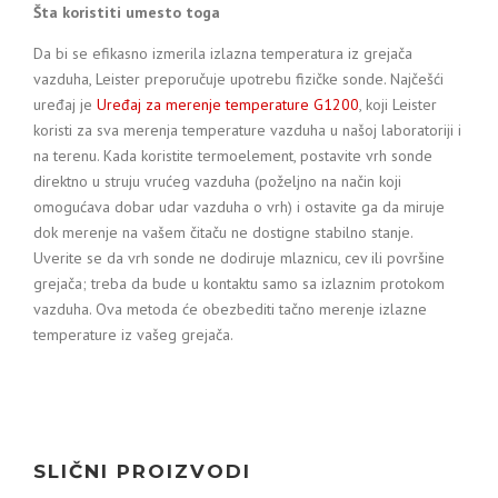
Šta koristiti umesto toga
Da bi se efikasno izmerila izlazna temperatura iz grejača
vazduha, Leister preporučuje upotrebu fizičke sonde. Najčešći
uređaj je
Uređaj za merenje temperature G1200
, koji Leister
koristi za sva merenja temperature vazduha u našoj laboratoriji i
na terenu. Kada koristite termoelement, postavite vrh sonde
direktno u struju vrućeg vazduha (poželjno na način koji
omogućava dobar udar vazduha o vrh) i ostavite ga da miruje
dok merenje na vašem čitaču ne dostigne stabilno stanje.
Uverite se da vrh sonde ne dodiruje mlaznicu, cev ili površine
grejača; treba da bude u kontaktu samo sa izlaznim protokom
vazduha. Ova metoda će obezbediti tačno merenje izlazne
temperature iz vašeg grejača.
SLIČNI PROIZVODI