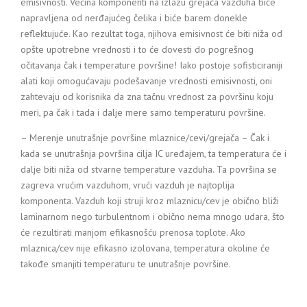
emisivnosti. Većina komponenti na izlazu grejača vazduha biće
napravljena od nerđajućeg čelika i biće barem donekle
reflektujuće. Kao rezultat toga, njihova emisivnost će biti niža od
opšte upotrebne vrednosti i to će dovesti do pogrešnog
očitavanja čak i temperature površine! Iako postoje sofisticiraniji
alati koji omogućavaju podešavanje vrednosti emisivnosti, oni
zahtevaju od korisnika da zna tačnu vrednost za površinu koju
meri, pa čak i tada i dalje mere samo temperaturu površine.
– Merenje unutrašnje površine mlaznice/cevi/grejača – Čak i
kada se unutrašnja površina cilja IC uređajem, ta temperatura će i
dalje biti niža od stvarne temperature vazduha. Ta površina se
zagreva vrućim vazduhom, vrući vazduh je najtoplija
komponenta. Vazduh koji struji kroz mlaznicu/cev je obično bliži
laminarnom nego turbulentnom i obično nema mnogo udara, što
će rezultirati manjom efikasnošću prenosa toplote. Ako
mlaznica/cev nije efikasno izolovana, temperatura okoline će
takođe smanjiti temperaturu te unutrašnje površine.