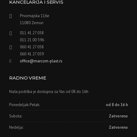
KANCELARIJA I SERVIS
Prvomajska 116e
11080 Zemun
011 41 27 058
011 21 00 596
060 41 27 058
060 41 27 059
office@marcom-plast.rs
RADNO VREME
Naša podrška je dostupna za Vas od 08 do 16h
Ponedeljak-Petak:
od 8 do 16 h
Subota:
Zatvoreno
Nedelja:
Zatvoreno