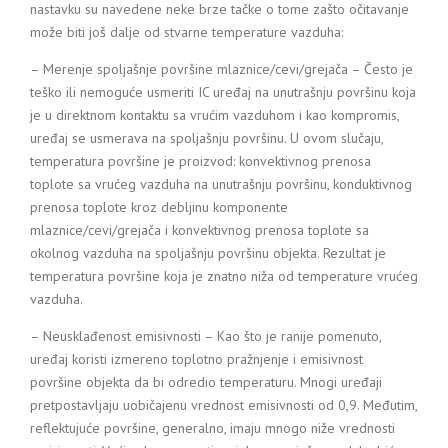
nastavku su navedene neke brze tačke o tome zašto očitavanje
može biti još dalje od stvarne temperature vazduha:
– Merenje spoljašnje površine mlaznice/cevi/grejača – Često je
teško ili nemoguće usmeriti IC uređaj na unutrašnju površinu koja
je u direktnom kontaktu sa vrućim vazduhom i kao kompromis,
uređaj se usmerava na spoljašnju površinu. U ovom slučaju,
temperatura površine je proizvod: konvektivnog prenosa
toplote sa vrućeg vazduha na unutrašnju površinu, konduktivnog
prenosa toplote kroz debljinu komponente
mlaznice/cevi/grejača i konvektivnog prenosa toplote sa
okolnog vazduha na spoljašnju površinu objekta. Rezultat je
temperatura površine koja je znatno niža od temperature vrućeg
vazduha.
– Neusklađenost emisivnosti – Kao što je ranije pomenuto,
uređaj koristi izmereno toplotno pražnjenje i emisivnost
površine objekta da bi odredio temperaturu. Mnogi uređaji
pretpostavljaju uobičajenu vrednost emisivnosti od 0,9. Međutim,
reflektujuće površine, generalno, imaju mnogo niže vrednosti