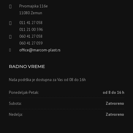
Prvomajska 116e
11080 Zemun
011 41 27 058
011 21 00 596
060 41 27 058
060 41 27 059
office@marcom-plast.rs
RADNO VREME
Naša podrška je dostupna za Vas od 08 do 16h
Ponedeljak-Petak:
od 8 do 16 h
Subota:
Zatvoreno
Nedelja:
Zatvoreno