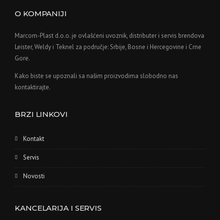
O KOMPANIJI
Marcom-Plast d.o.o. je ovlašćeni uvoznik, distributer i servis brendova
Leister, Weldy i Teknel za područje: Srbije, Bosne i Hercegovine i Crne
Gore.
Kako biste se upoznali sa našim proizvodima slobodno nas
kontaktirajte.
BRZI LINKOVI
Kontakt
Servis
Novosti
KANCELARIJA I SERVIS