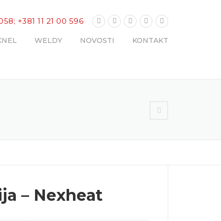
 058; +381 11 21 00 596
KNEL
WELDY
NOVOSTI
KONTAKT
ija – Nexheat