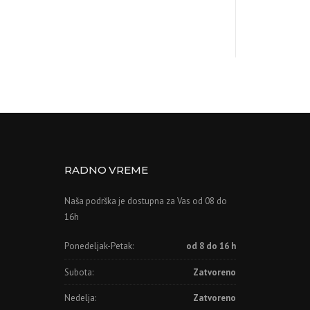
RADNO VREME
Naša podrška je dostupna za Vas od 08 do
16h
Ponedeljak-Petak:
od 8 do 16 h
Subota:
Zatvoreno
Nedelja:
Zatvoreno