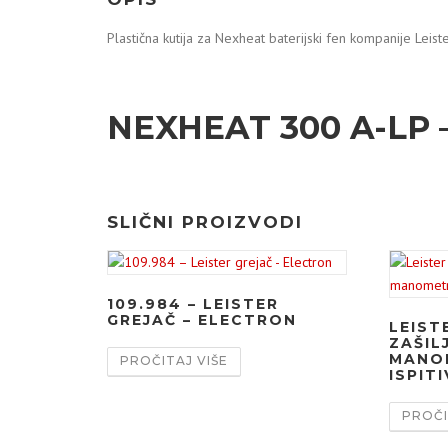
Plastična kutija za Nexheat baterijski fen kompanije Leist
NEXHEAT 300 A-LP 
SLIČNI PROIZVODI
109.984 – LEISTER
GREJAČ – ELECTRON
LEISTE
ZAŠIL
MANO
PROČITAJ VIŠE
ISPIT
PROČI