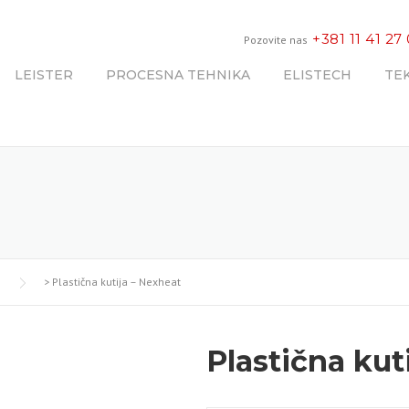
+381 11 41 27
Pozovite nas
LEISTER
PROCESNA TEHNIKA
ELISTECH
TE
>
Plastična kutija – Nexheat
Plastična kut