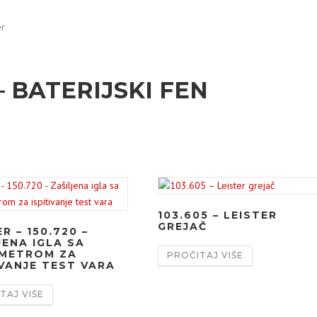
er
– BATERIJSKI FEN
103.605 – LEISTER
GREJAČ
R – 150.720 –
JENA IGLA SA
METROM ZA
PROČITAJ VIŠE
IVANJE TEST VARA
TAJ VIŠE