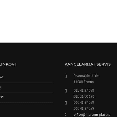
LINKOVI
KANCELARIJA I SERVIS
Prvomajska 116e
akt
11080 Zemun
s
011 41 27 058
011 21 00 596
sti
060 41 27 058
060 41 27 059
office@marcom-plast.rs