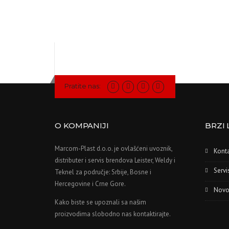
Pratite nas:
O KOMPANIJI
BRZI 
Marcom-Plast d.o.o. je ovlašćeni uvoznik,
Kont
distributer i servis brendova Leister, Weldy i
Servi
Teknel za područje: Srbije, Bosne i
Hercegovine i Crne Gore.
Novo
Kako biste se upoznali sa našim
proizvodima slobodno nas kontaktirajte.