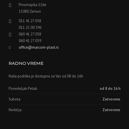
Prvomajska 116e
11080 Zemun
011 41 27 058
011 21 00 596
060 41 27 058
060 41 27 059
office@marcom-plast.rs
RADNO VREME
Naša podrška je dostupna za Vas od 08 do 16h
Ponedeljak-Petak:
od 8 do 16 h
Subota:
Zatvoreno
Nedelja:
Zatvoreno