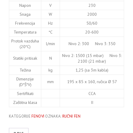
Napon
V
230
Snaga
W
2000
Frekvencija
Hz
50/60
Temperatura
*C
20-600
Protok vazduha
l/min
Nivo 2: 300 Nivo 3: 350
(20*C)
Nivo 2: 1500 (15 mbar) Nivo 3:
Statiki pritisak
N
2100 (21 mbar)
Težina
kg
1,25 (sa 3m kabla)
Dimenzije
mm
195 x 85 x 160, ručica Ø 57
(D*Š*V)
Sertifikati
CCA
Zaštitna klasa
II
KATEGORIJE
FENOVI
OZNAKA:
RUČNI FEN