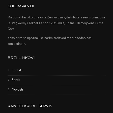
O KOMPANIJI
Marcom-Plast d.o.o. je ovlašćeni uvoznik, distributer i servis brendova
Leister, Weldy i Teknel za područje: Srbije, Bosne i Hercegovine i Crne
Gore.
Kako biste se upoznali sa našim proizvodima slobodno nas
kontaktirajte.
BRZI LINKOVI
Kontakt
Servis
Novosti
KANCELARIJA I SERVIS