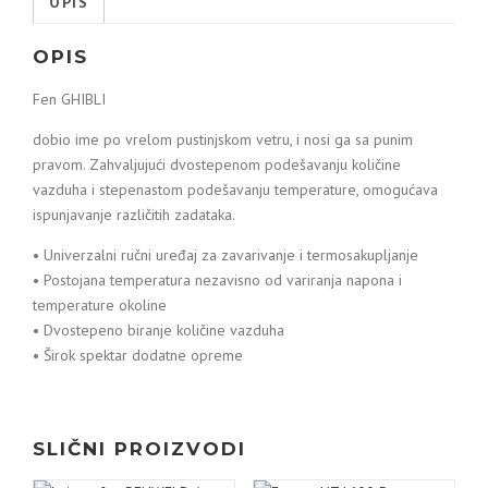
OPIS
OPIS
Fen GHIBLI
dobio ime po vrelom pustinjskom vetru, i nosi ga sa punim
pravom. Zahvaljujući dvostepenom podešavanju količine
vazduha i stepenastom podešavanju temperature, omogućava
ispunjavanje različitih zadataka.
• Univerzalni ručni uređaj za zavarivanje i termosakupljanje
• Postojana temperatura nezavisno od variranja napona i
temperature okoline
• Dvostepeno biranje količine vazduha
• Širok spektar dodatne opreme
SLIČNI PROIZVODI