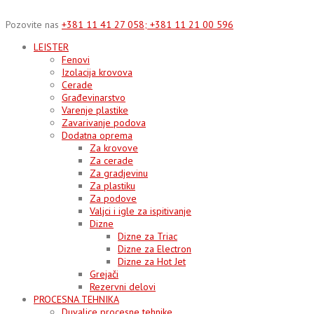
Skip
to
Pozovite nas
+381 11 41 27 058; +381 11 21 00 596
content
LEISTER
Fenovi
Izolacija krovova
Cerade
Građevinarstvo
Varenje plastike
Zavarivanje podova
Dodatna oprema
Za krovove
Za cerade
Za gradjevinu
Za plastiku
Za podove
Valjci i igle za ispitivanje
Dizne
Dizne za Triac
Dizne za Electron
Dizne za Hot Jet
Grejači
Rezervni delovi
PROCESNA TEHNIKA
Duvalice procesne tehnike