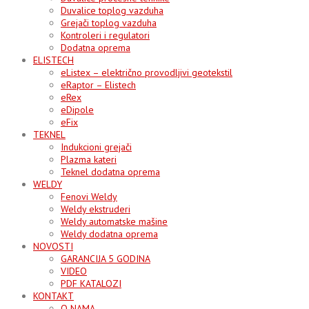
Duvalice toplog vazduha
Grejači toplog vazduha
Kontroleri i regulatori
Dodatna oprema
ELISTECH
eListex – električno provodljivi geotekstil
eRaptor – Elistech
eRex
eDipole
eFix
TEKNEL
Indukcioni grejači
Plazma kateri
Teknel dodatna oprema
WELDY
Fenovi Weldy
Weldy ekstruderi
Weldy automatske mašine
Weldy dodatna oprema
NOVOSTI
GARANCIJA 5 GODINA
VIDEO
PDF KATALOZI
KONTAKT
O NAMA