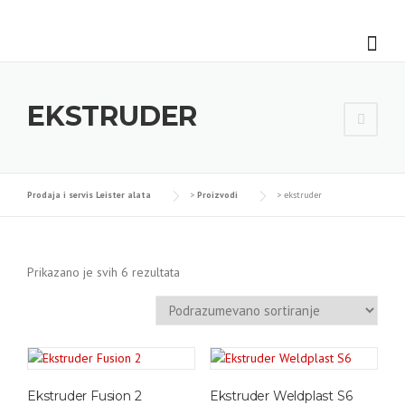
Skip
to
content
EKSTRUDER
Prodaja i servis Leister alata
>
Proizvodi
>
ekstruder
Prikazano je svih 6 rezultata
Ekstruder Fusion 2
Ekstruder Weldplast S6