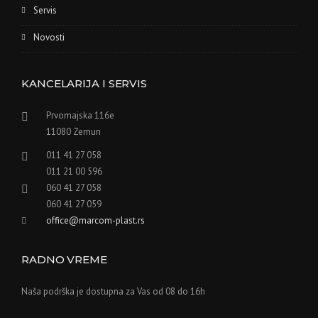
Servis
Novosti
KANCELARIJA I SERVIS
Prvomajska 116e
11080 Zemun
011 41 27 058
011 21 00 596
060 41 27 058
060 41 27 059
office@marcom-plast.rs
RADNO VREME
Naša podrška je dostupna za Vas od 08 do 16h