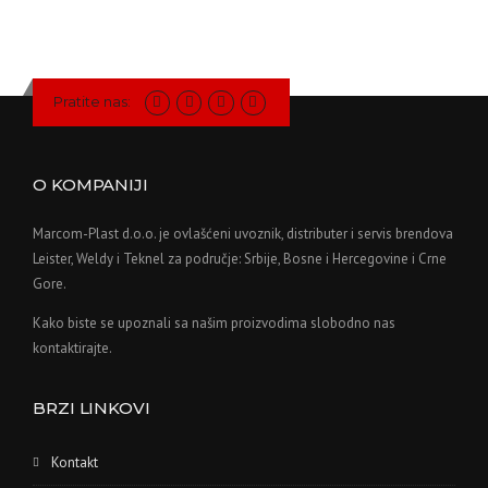
Pratite nas:
O KOMPANIJI
Marcom-Plast d.o.o. je ovlašćeni uvoznik, distributer i servis brendova
Leister, Weldy i Teknel za područje: Srbije, Bosne i Hercegovine i Crne
Gore.
Kako biste se upoznali sa našim proizvodima slobodno nas
kontaktirajte.
BRZI LINKOVI
Kontakt