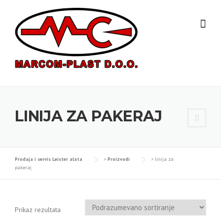
Skip
to
content
LINIJA ZA PAKERAJ
Prodaja i servis Leister alata
>
Proizvodi
>
linija za
pakeraj
Prikaz rezultata