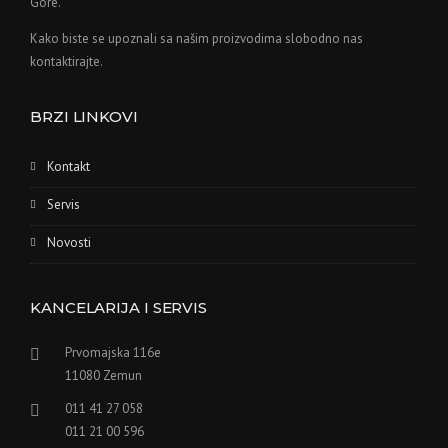
Gore.
Kako biste se upoznali sa našim proizvodima slobodno nas
kontaktirajte.
BRZI LINKOVI
Kontakt
Servis
Novosti
KANCELARIJA I SERVIS
Prvomajska 116e
11080 Zemun
011 41 27 058
011 21 00 596