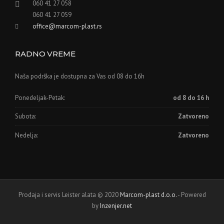
060 41 27 058
060 41 27 059
office@marcom-plast.rs
RADNO VREME
Naša podrška je dostupna za Vas od 08 do 16h
Ponedeljak-Petak:
od 8 do 16 h
Subota:
Zatvoreno
Nedelja:
Zatvoreno
Prodaja i servis Leister alata © 2020
Marcom-plast d.o.o.
- Powered
by
Inzenjer.net