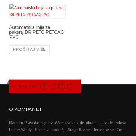
Automatska linija za
pakeraj BR PETG PETGAG
PVC
PROČITAJ VIŠE
Pratite nas:
O KOMPANIJI
Marcom-Plast d.o.o. je ovlašćeni uvoznik, distributer i servis brendova
Leister, Weldy i Teknel za područje: Srbije, Bosne i Hercegovine i Crne