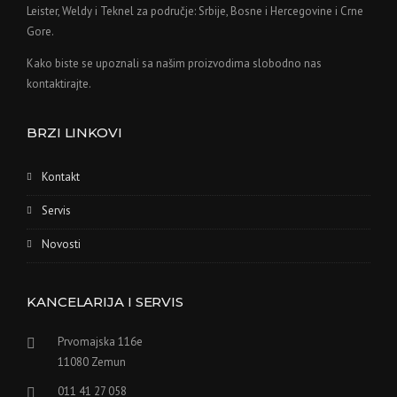
Leister, Weldy i Teknel za područje: Srbije, Bosne i Hercegovine i Crne
Gore.
Kako biste se upoznali sa našim proizvodima slobodno nas
kontaktirajte.
BRZI LINKOVI
Kontakt
Servis
Novosti
KANCELARIJA I SERVIS
Prvomajska 116e
11080 Zemun
011 41 27 058