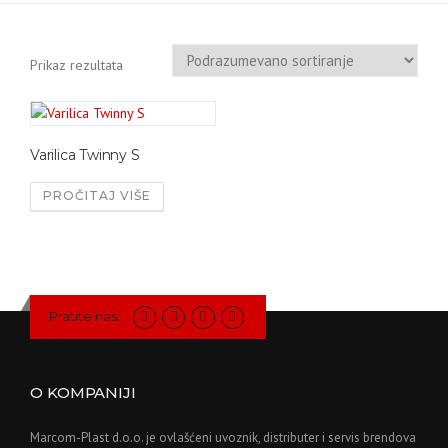
Prikaz rezultata
Varilica Twinny S
PROČITAJ VIŠE
Pratite nas:
O KOMPANIJI
Marcom-Plast d.o.o. je ovlašćeni uvoznik, distributer i servis brendova