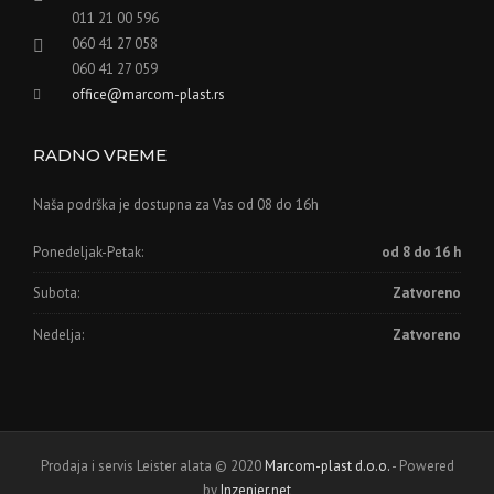
011 21 00 596
060 41 27 058
060 41 27 059
office@marcom-plast.rs
RADNO VREME
Naša podrška je dostupna za Vas od 08 do 16h
Ponedeljak-Petak:
od 8 do 16 h
Subota:
Zatvoreno
Nedelja:
Zatvoreno
Prodaja i servis Leister alata © 2020
Marcom-plast d.o.o.
- Powered
by
Inzenjer.net