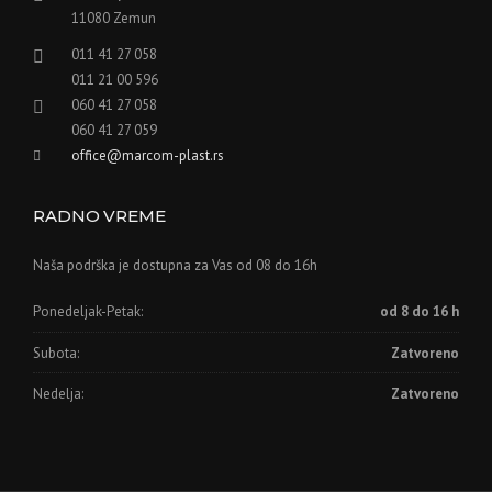
11080 Zemun
011 41 27 058
011 21 00 596
060 41 27 058
060 41 27 059
office@marcom-plast.rs
RADNO VREME
Naša podrška je dostupna za Vas od 08 do 16h
Ponedeljak-Petak:
od 8 do 16 h
Subota:
Zatvoreno
Nedelja:
Zatvoreno