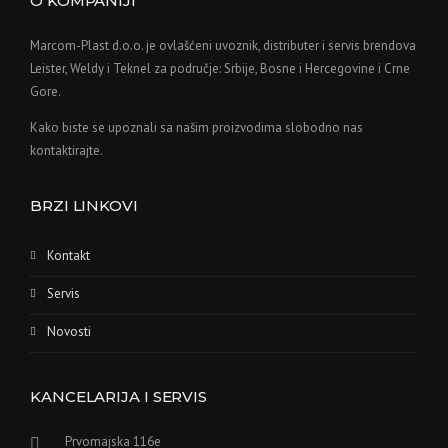
O KOMPANIJI
Marcom-Plast d.o.o. je ovlašćeni uvoznik, distributer i servis brendova
Leister, Weldy i Teknel za područje: Srbije, Bosne i Hercegovine i Crne
Gore.
Kako biste se upoznali sa našim proizvodima slobodno nas
kontaktirajte.
BRZI LINKOVI
Kontakt
Servis
Novosti
KANCELARIJA I SERVIS
Prvomajska 116e