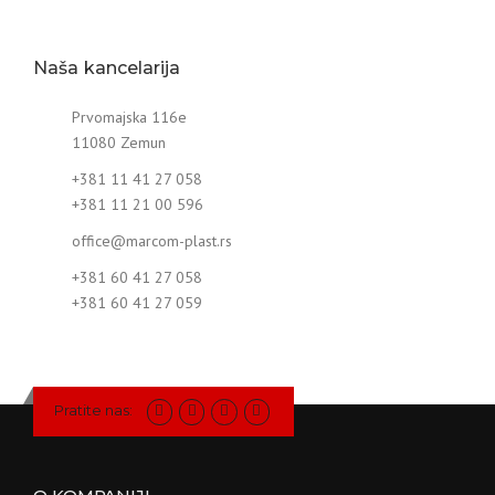
Naša kancelarija
Prvomajska 116e
11080 Zemun
+381 11 41 27 058
+381 11 21 00 596
office@marcom-plast.rs
+381 60 41 27 058
+381 60 41 27 059
Pratite nas: