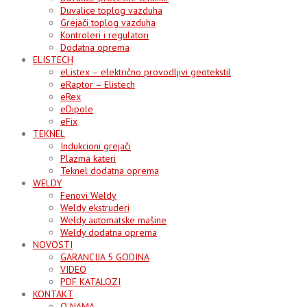
Duvalice toplog vazduha
Grejači toplog vazduha
Kontroleri i regulatori
Dodatna oprema
ELISTECH
eListex – električno provodljivi geotekstil
eRaptor – Elistech
eRex
eDipole
eFix
TEKNEL
Indukcioni grejači
Plazma kateri
Teknel dodatna oprema
WELDY
Fenovi Weldy
Weldy ekstruderi
Weldy automatske mašine
Weldy dodatna oprema
NOVOSTI
GARANCIJA 5 GODINA
VIDEO
PDF KATALOZI
KONTAKT
O NAMA